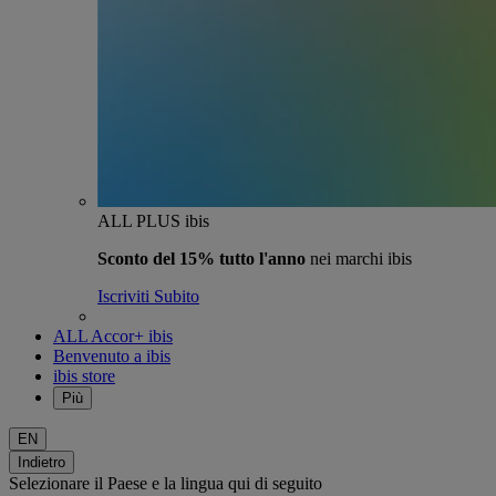
ALL PLUS ibis
Sconto del 15% tutto l'anno
nei marchi ibis
Iscriviti Subito
ALL Accor+ ibis
Benvenuto a ibis
ibis store
Più
EN
Indietro
Selezionare il Paese e la lingua qui di seguito