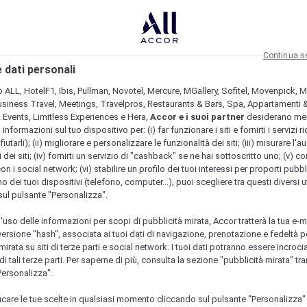
Continua s
 dati personali
b ALL, HotelF1, Ibis, Pullman, Novotel, Mercure, MGallery, Sofitel, Movenpick, M
usiness Travel, Meetings, Travelpros, Restaurants & Bars, Spa, Appartamenti & 
& Events, Limitless Experiences e Hera,
Accor e i suoi partner
desiderano me
nformazioni sul tuo dispositivo per: (i) far funzionare i siti e fornirti i servizi ri
fiutarli); (ii) migliorare e personalizzare le funzionalità dei siti; (iii) misurare l'a
 dei siti; (iv) fornirti un servizio di "cashback" se ne hai sottoscritto uno; (v) co
con i social network; (vi) stabilire un profilo dei tuoi interessi per proporti pubbl
o dei tuoi dispositivi (telefono, computer...), puoi scegliere tra questi diversi ut
sul pulsante "Personalizza".
l'uso delle informazioni per scopi di pubblicità mirata, Accor tratterà la tua e-m
 versione "hash", associata ai tuoi dati di navigazione, prenotazione e fedeltà p
mirata su siti di terze parti e social network. I tuoi dati potranno essere incrociat
 tali terze parti. Per saperne di più, consulta la sezione "pubblicità mirata" tram
Personalizza".
icare le tue scelte in qualsiasi momento cliccando sul pulsante "Personalizza"