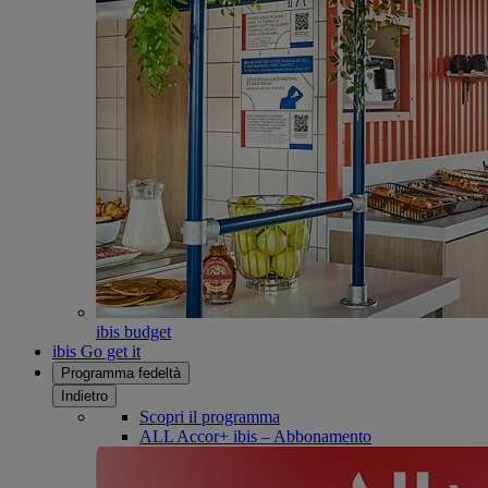
ibis budget
ibis Go get it
Programma fedeltà
Indietro
Scopri il programma
ALL Accor+ ibis – Abbonamento