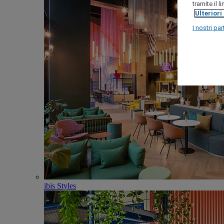
tramite il 
Ulteriori
I nostri par
ibis Styles