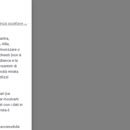
enza accettare →
antra,
Ville,
morizzare o
chiesti (non è
udience e le
nsentirti di
icità mirata.
ilizzi
ail (se
er mostrarti
i con i dati in
ite il
 accessibile