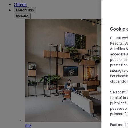
Offerte
Marchi ibis
Indietro
Cookie e
Sui siti we
Resorts, B
Activities 
accedere a i
possibile ri
prestazioni
interagire 
Per ciascun
cliccando 
Se accetti 
fornita) in
pubblicità 
possesso di
pulsante "
Puoi modif
ibis