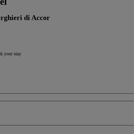
el
erghieri di Accor
ok your stay