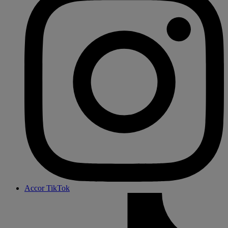
Accor TikTok