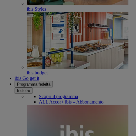
ibis Styles
ibis budget
ibis Go get it
Programma fedeltà
Indietro
Scopri il programma
ALL Accor+ ibis – Abbonamento