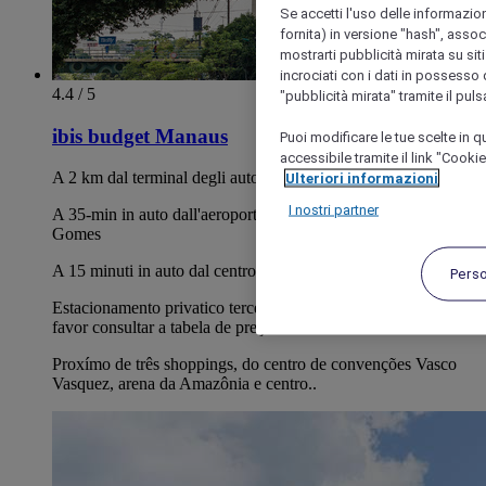
Se accetti l'uso delle informazion
fornita) in versione "hash", assoc
mostrarti pubblicità mirata su siti
incrociati con i dati in possesso d
4.4 / 5
"pubblicità mirata" tramite il pul
ibis budget Manaus
Puoi modificare le tue scelte in
accessibile tramite il link "Cooki
A 2 km dal terminal degli autobus di Manaus
Ulteriori informazioni
I nostri partner
A 35-min in auto dall'aeroporto internazionale Eduardo
Gomes
A 15 minuti in auto dal centro di Manaus
Pers
Estacionamento privatico terceirizado, com vagas cobertas,
favor consultar a tabela de preço..
Proxímo de três shoppings, do centro de convenções Vasco
Vasquez, arena da Amazônia e centro..