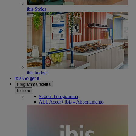
ibis Styles
ibis budget
ibis Go get it
Programma fedeltà
Indietro
Scopri il programma
ALL Accor+ ibis – Abbonamento