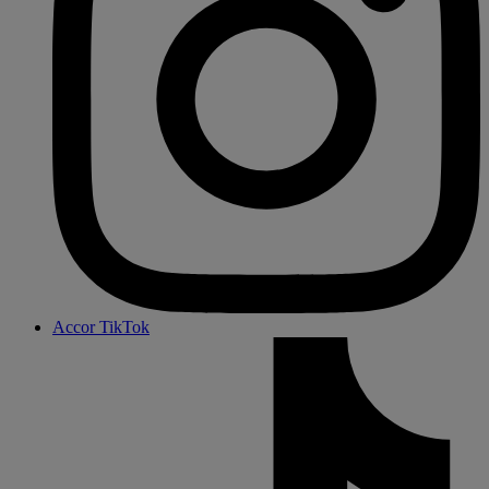
Accor TikTok