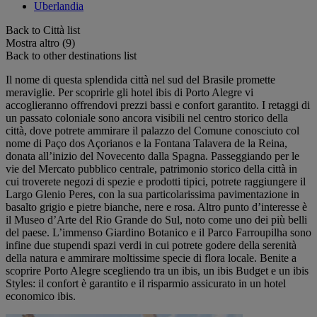
Uberlandia
Back to Città list
Mostra altro (9)
Back to other destinations list
Il nome di questa splendida città nel sud del Brasile promette
meraviglie. Per scoprirle gli hotel ibis di Porto Alegre vi
accoglieranno offrendovi prezzi bassi e confort garantito. I retaggi di
un passato coloniale sono ancora visibili nel centro storico della
città, dove potrete ammirare il palazzo del Comune conosciuto col
nome di Paço dos Açorianos e la Fontana Talavera de la Reina,
donata all’inizio del Novecento dalla Spagna. Passeggiando per le
vie del Mercato pubblico centrale, patrimonio storico della città in
cui troverete negozi di spezie e prodotti tipici, potrete raggiungere il
Largo Glenio Peres, con la sua particolarissima pavimentazione in
basalto grigio e pietre bianche, nere e rosa. Altro punto d’interesse è
il Museo d’Arte del Rio Grande do Sul, noto come uno dei più belli
del paese. L’immenso Giardino Botanico e il Parco Farroupilha sono
infine due stupendi spazi verdi in cui potrete godere della serenità
della natura e ammirare moltissime specie di flora locale. Benite a
scoprire Porto Alegre scegliendo tra un ibis, un ibis Budget e un ibis
Styles: il confort è garantito e il risparmio assicurato in un hotel
economico ibis.