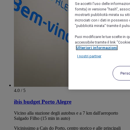
Se accetti l'uso delle informazion
fornita) in versione "hash", assoc
mostrarti pubblicità mirata su siti
incrociati con i dati in possesso d
"pubblicità mirata" tramite il pul
Puoi modificare le tue scelte in
accessibile tramite il link "Cooki
Ulteriori informazioni
I nostri partner
Pers
4.0 / 5
ibis budget Porto Alegre
Vicino alla stazione degli autobus e a 7 km dall'aeroporto
Salgado Filho (15 min in auto)
Vicinissimo a Cais do Porto, centro storico e alle principali