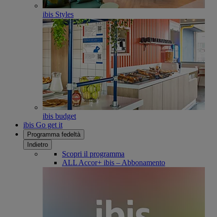
ibis Styles
ibis budget
ibis Go get it
Programma fedeltà
Indietro
Scopri il programma
ALL Accor+ ibis – Abbonamento