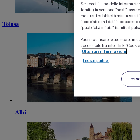
Se accetti l'uso delle informazion
fornita) in versione "hash", assoc
mostrarti pubblicità mirata su siti
incrociati con i dati in possesso d
Tolosa
"pubblicità mirata" tramite il pul
Puoi modificare le tue scelte in
accessibile tramite il link "Cooki
Ulteriori informazioni
I nostri partner
Pers
Albi