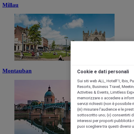
Millau
Montauban
Cookie e dati personali
Sui siti web ALL, HotelF1, Ibis, 
Resorts, Business Travel, Meetin
Activities & Events, Limitless Ex
memorizzare o accedere a informazio
servizi richiesti (non è possibile ri
(iii) misurare l'audience e le prest
sottoscritto uno; (v) consentirti di
interessi per proporti pubblicità 
puoi scegliere tra questi diversi 