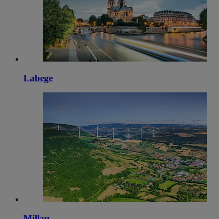
Labege
Millau