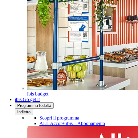
ibis budget
ibis Go get it
Programma fedeltà
Indietro
Scopri il programma
ALL Accor+ ibis – Abbonamento