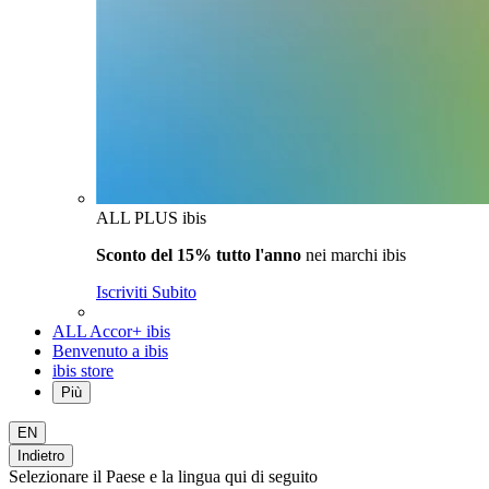
ALL PLUS ibis
Sconto del 15% tutto l'anno
nei marchi ibis
Iscriviti Subito
ALL Accor+ ibis
Benvenuto a ibis
ibis store
Più
EN
Indietro
Selezionare il Paese e la lingua qui di seguito