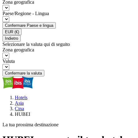
Zona geografica
Paese/Regione - Lingua
Confermare Paese e lingua
EUR
(€)
Indietro
Selezionare la valuta qui di seguito
Zona geografica
Valuta
Confermare la valuta
Hotels
Asia
Cina
HUBEI
La tua prossima destinazione