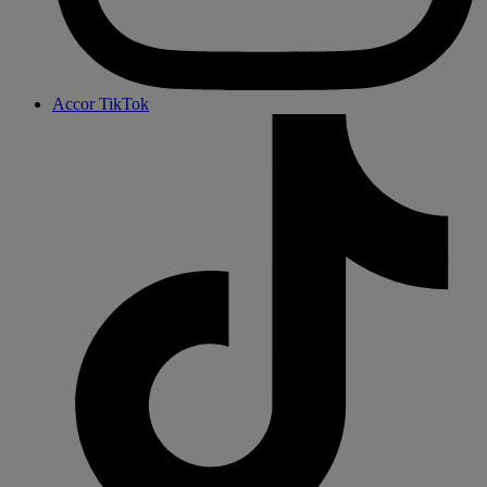
Accor TikTok