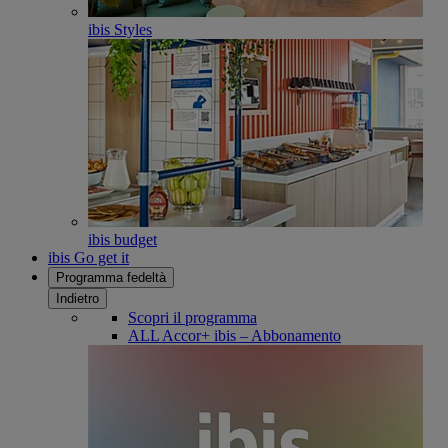
ibis Styles
ibis budget
ibis Go get it
Programma fedeltà
Indietro
Scopri il programma
ALL Accor+ ibis – Abbonamento