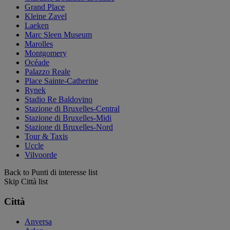
Grand Place
Kleine Zavel
Laeken
Marc Sleen Museum
Marolles
Montgomery
Océade
Palazzo Reale
Place Sainte-Catherine
Rynek
Stadio Re Baldovino
Stazione di Bruxelles-Central
Stazione di Bruxelles-Midi
Stazione di Bruxelles-Nord
Tour & Taxis
Uccle
Vilvoorde
Back to Punti di interesse list
Skip Città list
Città
Anversa