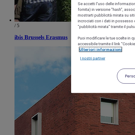
Se accetti l'uso delle informazion
fornita) in versione "hash", assoc
mostrarti pubblicità mirata su siti
incrociati con i dati in possesso d
/ 5
"pubblicità mirata" tramite il pul
ibis Brussels Erasmus
Puoi modificare le tue scelte in
accessibile tramite il link "Cooki
Ulteriori informazioni
I nostri partner
Pers