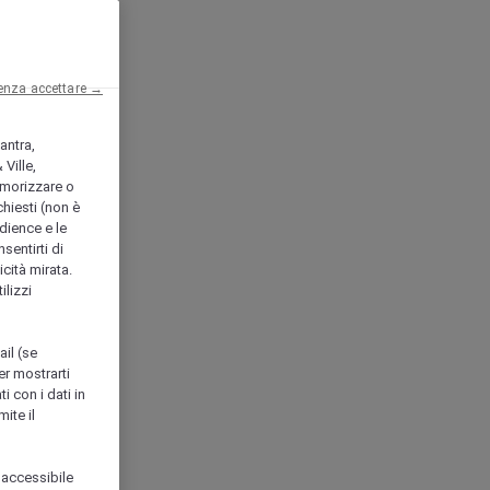
enza accettare →
antra,
Ville,
morizzare o
chiesti (non è
udience e le
nsentirti di
icità mirata.
ilizzi
ail (se
er mostrarti
i con i dati in
ite il
 accessibile