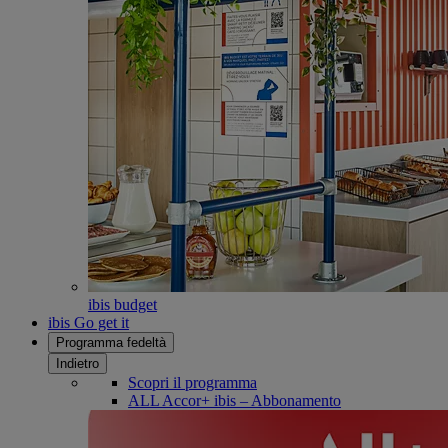
ibis budget
ibis Go get it
Programma fedeltà
Indietro
Scopri il programma
ALL Accor+ ibis – Abbonamento