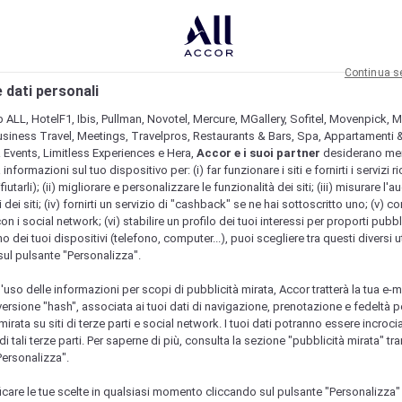
Continua s
 dati personali
b ALL, HotelF1, Ibis, Pullman, Novotel, Mercure, MGallery, Sofitel, Movenpick, M
usiness Travel, Meetings, Travelpros, Restaurants & Bars, Spa, Appartamenti & 
& Events, Limitless Experiences e Hera,
Accor e i suoi partner
desiderano me
nformazioni sul tuo dispositivo per: (i) far funzionare i siti e fornirti i servizi ri
fiutarli); (ii) migliorare e personalizzare le funzionalità dei siti; (iii) misurare l'a
 dei siti; (iv) fornirti un servizio di "cashback" se ne hai sottoscritto uno; (v) co
con i social network; (vi) stabilire un profilo dei tuoi interessi per proporti pubbl
o dei tuoi dispositivi (telefono, computer...), puoi scegliere tra questi diversi ut
sul pulsante "Personalizza".
l'uso delle informazioni per scopi di pubblicità mirata, Accor tratterà la tua e-m
 versione "hash", associata ai tuoi dati di navigazione, prenotazione e fedeltà p
mirata su siti di terze parti e social network. I tuoi dati potranno essere incrociat
 tali terze parti. Per saperne di più, consulta la sezione "pubblicità mirata" tram
Personalizza".
icare le tue scelte in qualsiasi momento cliccando sul pulsante "Personalizza"