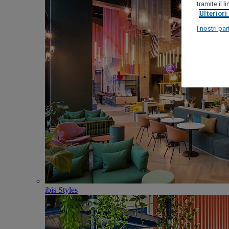
tramite il 
Ulteriori
I nostri par
ibis Styles