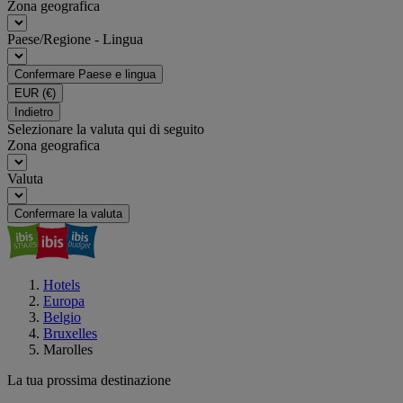
Zona geografica
Paese/Regione - Lingua
Confermare Paese e lingua
EUR
(€)
Indietro
Selezionare la valuta qui di seguito
Zona geografica
Valuta
Confermare la valuta
Hotels
Europa
Belgio
Bruxelles
Marolles
La tua prossima destinazione