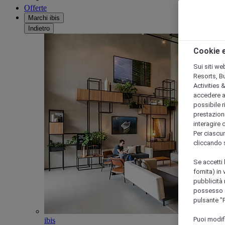
Offerte
Marchi ibis
Indietro
Cookie e
Sui siti we
Resorts, B
Activities 
accedere a i
possibile ri
prestazioni
interagire 
Per ciascun
cliccando 
Se accetti 
fornita) in
pubblicità 
possesso di
pulsante "
Puoi modif
ibis