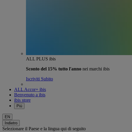
ALL PLUS ibis
Sconto del 15% tutto l'anno
nei marchi ibis
Iscriviti Subito
ALL Accor+ ibis
Benvenuto a ibis
ibis store
Più
EN
Indietro
Selezionare il Paese e la lingua qui di seguito