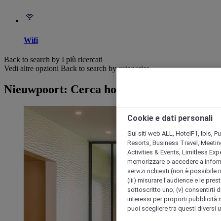
Wifi
Back to search by I più ricercati
Vedi altre opzioni
Back to search by categories
Nieuwpoort: Cerca hotel
Cookie e dati personali
Sui siti web ALL, HotelF1, Ibis, 
Resorts, Business Travel, Meetin
Activities & Events, Limitless Ex
memorizzare o accedere a informazio
servizi richiesti (non è possibile ri
(iii) misurare l'audience e le prest
sottoscritto uno; (v) consentirti di
interessi per proporti pubblicità 
puoi scegliere tra questi diversi 