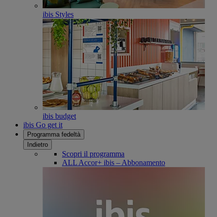
ibis Styles
ibis budget
ibis Go get it
Programma fedeltà
Indietro
Scopri il programma
ALL Accor+ ibis – Abbonamento