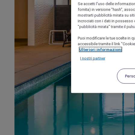
Se accetti l'uso delle informazion
fornita) in versione "hash", assoc
mostrarti pubblicità mirata su siti
incrociati con i dati in possesso d
"pubblicità mirata" tramite il pul
Puoi modificare le tue scelte in
accessibile tramite il link "Cooki
Ulteriori informazioni
I nostri partner
Pers