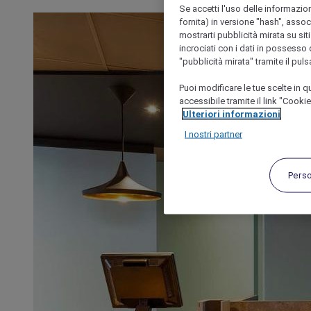
Se accetti l'uso delle informazion
fornita) in versione "hash", assoc
mostrarti pubblicità mirata su siti
incrociati con i dati in possesso d
"pubblicità mirata" tramite il pul
Puoi modificare le tue scelte in
accessibile tramite il link "Cooki
Ulteriori informazioni
I nostri partner
Pers