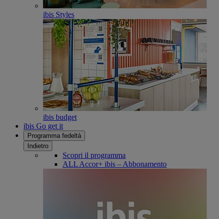
ibis Styles
ibis budget
ibis Go get it
Programma fedeltà
Indietro
Scopri il programma
ALL Accor+ ibis – Abbonamento