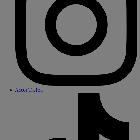
Accor TikTok