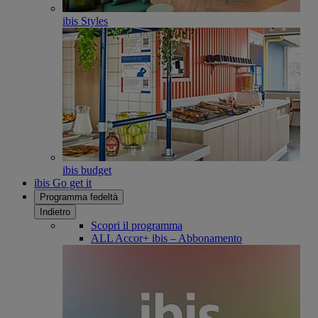
ibis Styles
ibis budget
ibis Go get it
Programma fedeltà
Indietro
Scopri il programma
ALL Accor+ ibis – Abbonamento