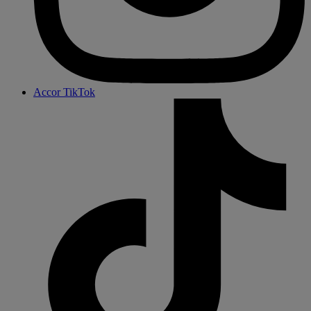
Accor TikTok