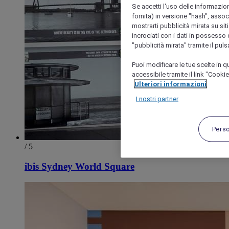
Se accetti l'uso delle informazion
fornita) in versione "hash", assoc
mostrarti pubblicità mirata su siti
incrociati con i dati in possesso d
"pubblicità mirata" tramite il pul
Puoi modificare le tue scelte in
accessibile tramite il link "Cooki
Ulteriori informazioni
I nostri partner
Pers
/ 5
ibis Sydney World Square