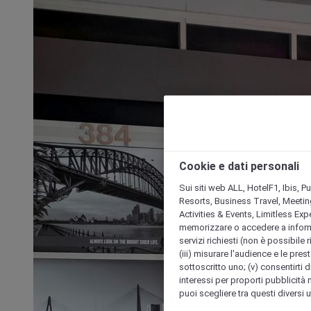
Cookie e dati personali
Sui siti web ALL, HotelF1, Ibis, 
Resorts, Business Travel, Meetin
Activities & Events, Limitless Ex
memorizzare o accedere a informazio
servizi richiesti (non è possibile ri
(iii) misurare l'audience e le prest
sottoscritto uno; (v) consentirti di
interessi per proporti pubblicità 
puoi scegliere tra questi diversi 