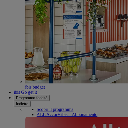
ibis budget
ibis Go get it
Programma fedeltà
Indietro
Scopri il programma
ALL Accor+ ibis – Abbonamento