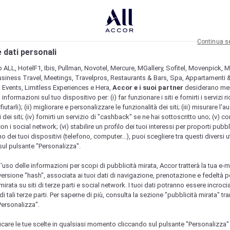
Continua s
 dati personali
b ALL, HotelF1, Ibis, Pullman, Novotel, Mercure, MGallery, Sofitel, Movenpick, M
usiness Travel, Meetings, Travelpros, Restaurants & Bars, Spa, Appartamenti & 
& Events, Limitless Experiences e Hera,
Accor e i suoi partner
desiderano me
nformazioni sul tuo dispositivo per: (i) far funzionare i siti e fornirti i servizi ri
fiutarli); (ii) migliorare e personalizzare le funzionalità dei siti; (iii) misurare l'a
 dei siti; (iv) fornirti un servizio di "cashback" se ne hai sottoscritto uno; (v) co
con i social network; (vi) stabilire un profilo dei tuoi interessi per proporti pubbl
o dei tuoi dispositivi (telefono, computer...), puoi scegliere tra questi diversi ut
sul pulsante "Personalizza".
l'uso delle informazioni per scopi di pubblicità mirata, Accor tratterà la tua e-m
 versione "hash", associata ai tuoi dati di navigazione, prenotazione e fedeltà p
mirata su siti di terze parti e social network. I tuoi dati potranno essere incrociat
 tali terze parti. Per saperne di più, consulta la sezione "pubblicità mirata" tram
Personalizza".
icare le tue scelte in qualsiasi momento cliccando sul pulsante "Personalizza"