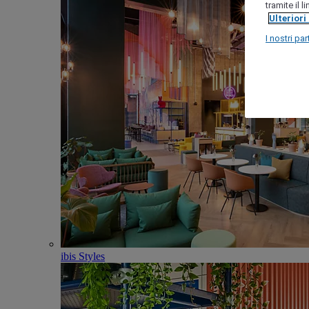
tramite il 
Ulteriori
I nostri par
ibis Styles