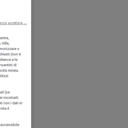
enza accettare →
antra,
Ville,
morizzare o
chiesti (non è
udience e le
nsentirti di
icità mirata.
ilizzi
ail (se
er mostrarti
i con i dati in
ite il
 accessibile