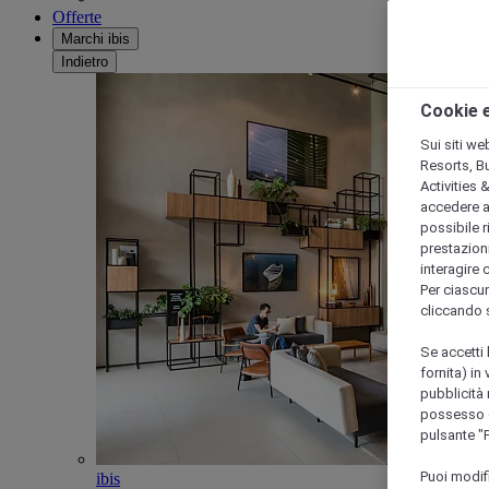
Offerte
Marchi ibis
Indietro
Cookie e
Sui siti we
Resorts, B
Activities 
accedere a i
possibile ri
prestazioni
interagire 
Per ciascun
cliccando 
Se accetti 
fornita) in
pubblicità 
possesso di
pulsante "
Puoi modif
ibis