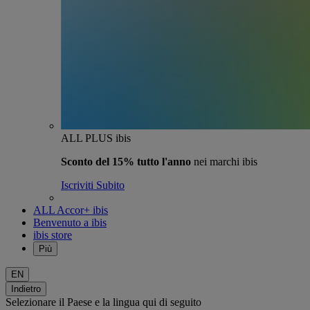
ALL PLUS ibis
Sconto del 15% tutto l'anno
nei marchi ibis
Iscriviti Subito
ALL Accor+ ibis
Benvenuto a ibis
ibis store
Più
EN
Indietro
Selezionare il Paese e la lingua qui di seguito