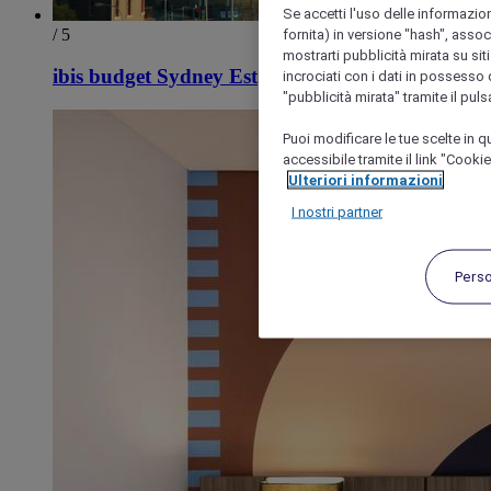
Se accetti l'uso delle informazion
/ 5
fornita) in versione "hash", assoc
mostrarti pubblicità mirata su siti
ibis budget Sydney Est
incrociati con i dati in possesso d
"pubblicità mirata" tramite il pul
Puoi modificare le tue scelte in
accessibile tramite il link "Cooki
Ulteriori informazioni
I nostri partner
Pers