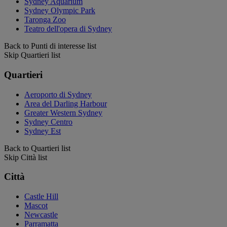
Sydney Aquarium
Sydney Olympic Park
Taronga Zoo
Teatro dell'opera di Sydney
Back to Punti di interesse list
Skip Quartieri list
Quartieri
Aeroporto di Sydney
Area del Darling Harbour
Greater Western Sydney
Sydney Centro
Sydney Est
Back to Quartieri list
Skip Città list
Città
Castle Hill
Mascot
Newcastle
Parramatta