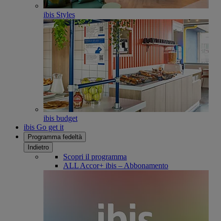
ibis Styles
ibis budget
ibis Go get it
Programma fedeltà
Indietro
Scopri il programma
ALL Accor+ ibis – Abbonamento