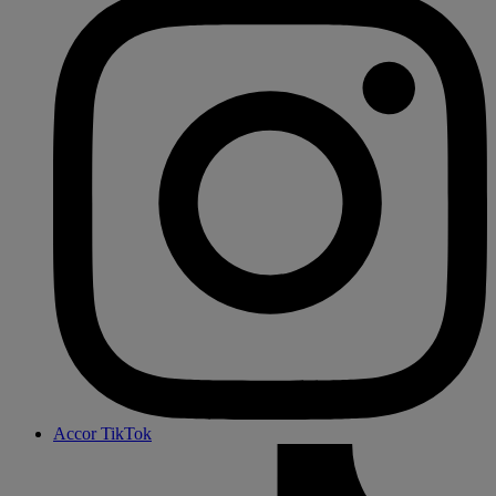
Accor TikTok