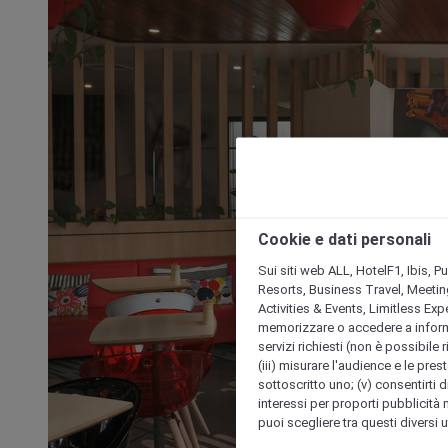
Cookie e dati personali
Sui siti web ALL, HotelF1, Ibis, 
Resorts, Business Travel, Meetin
Activities & Events, Limitless Ex
memorizzare o accedere a informazio
servizi richiesti (non è possibile ri
(iii) misurare l'audience e le prest
sottoscritto uno; (v) consentirti di
interessi per proporti pubblicità 
puoi scegliere tra questi diversi 