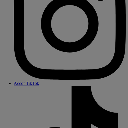
Accor TikTok