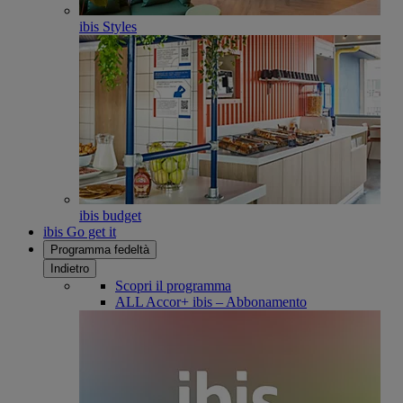
ibis Styles
ibis budget
ibis Go get it
Programma fedeltà
Indietro
Scopri il programma
ALL Accor+ ibis – Abbonamento