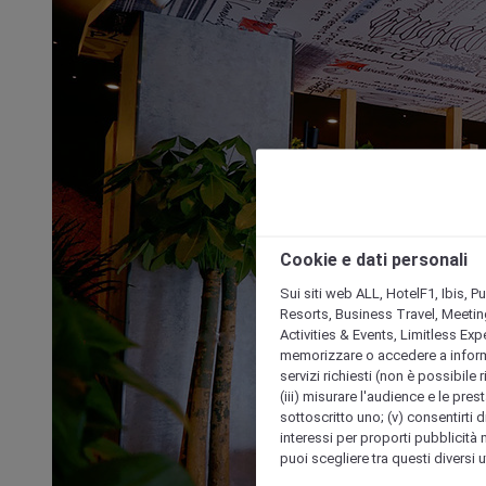
Cookie e dati personali
Sui siti web ALL, HotelF1, Ibis, 
Resorts, Business Travel, Meetin
Activities & Events, Limitless Ex
memorizzare o accedere a informazio
servizi richiesti (non è possibile ri
(iii) misurare l'audience e le prest
sottoscritto uno; (v) consentirti di
interessi per proporti pubblicità 
puoi scegliere tra questi diversi 