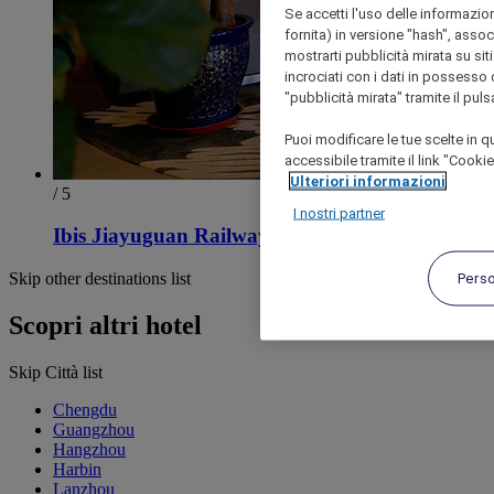
Se accetti l'uso delle informazion
fornita) in versione "hash", assoc
mostrarti pubblicità mirata su siti
incrociati con i dati in possesso d
"pubblicità mirata" tramite il pul
Puoi modificare le tue scelte in
accessibile tramite il link "Cooki
Ulteriori informazioni
/ 5
I nostri partner
Ibis Jiayuguan Railway Station Hotel
Skip other destinations list
Pers
Scopri altri hotel
Skip Città list
Chengdu
Guangzhou
Hangzhou
Harbin
Lanzhou