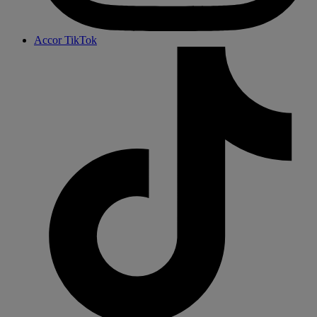
Accor TikTok