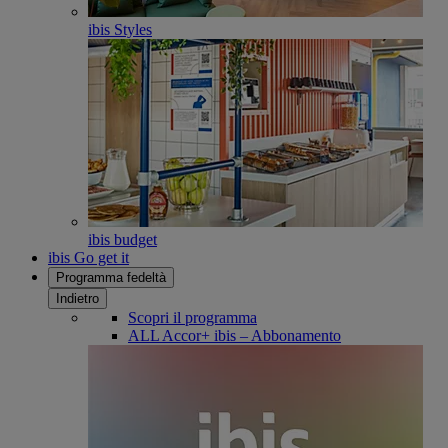
ibis Styles
ibis budget
ibis Go get it
Programma fedeltà
Indietro
Scopri il programma
ALL Accor+ ibis – Abbonamento