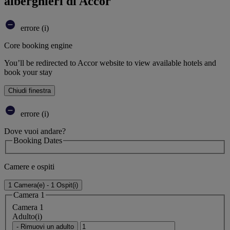
alberghieri di Accor
errore (i)
Core booking engine
You’ll be redirected to Accor website to view available hotels and
book your stay
Chiudi finestra
errore (i)
Dove vuoi andare?
Booking Dates
Camere e ospiti
1 Camera(e) - 1 Ospit(i)
Camera 1
Camera 1
Adulto(i)
- Rimuovi un adulto