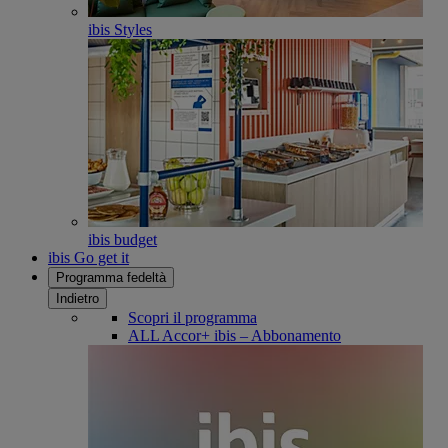
ibis Styles
ibis budget
ibis Go get it
Programma fedeltà
Indietro
Scopri il programma
ALL Accor+ ibis – Abbonamento