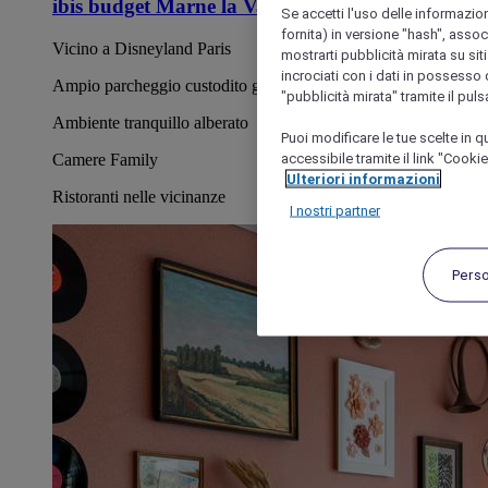
ibis budget Marne la Vallée
Se accetti l'uso delle informazion
fornita) in versione "hash", assoc
Vicino a Disneyland Paris
mostrarti pubblicità mirata su siti
incrociati con i dati in possesso d
Ampio parcheggio custodito gratuito
"pubblicità mirata" tramite il pul
Ambiente tranquillo alberato
Puoi modificare le tue scelte in
accessibile tramite il link "Cooki
Camere Family
Ulteriori informazioni
Ristoranti nelle vicinanze
I nostri partner
Pers