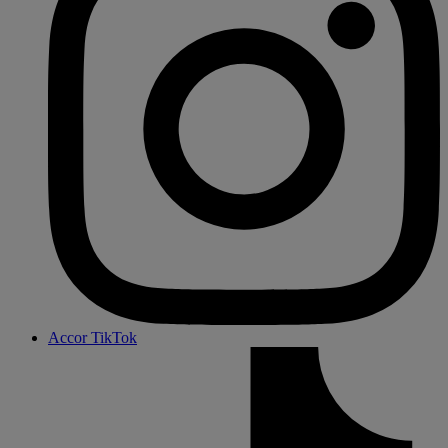
Accor TikTok