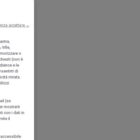
enza accettare →
antra,
Ville,
morizzare o
chiesti (non è
udience e le
nsentirti di
icità mirata.
ilizzi
ail (se
er mostrarti
i con i dati in
ite il
 accessibile