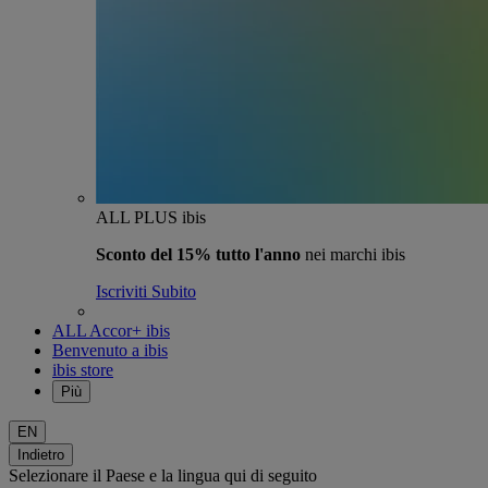
ALL PLUS ibis
Sconto del 15% tutto l'anno
nei marchi ibis
Iscriviti Subito
ALL Accor+ ibis
Benvenuto a ibis
ibis store
Più
EN
Indietro
Selezionare il Paese e la lingua qui di seguito