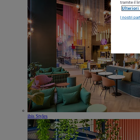
tramite il 
Ulteriori
I nostri par
ibis Styles