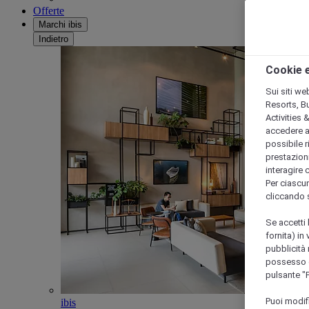
Offerte
Marchi ibis
Indietro
Cookie e
Sui siti we
Resorts, B
Activities 
accedere a i
possibile ri
prestazioni
interagire 
Per ciascun
cliccando 
Se accetti 
fornita) in
pubblicità 
possesso di
pulsante "
Puoi modif
ibis