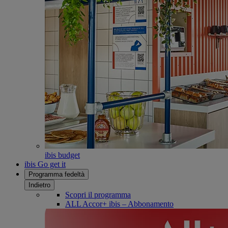
ibis budget
ibis Go get it
Programma fedeltà
Indietro
Scopri il programma
ALL Accor+ ibis – Abbonamento