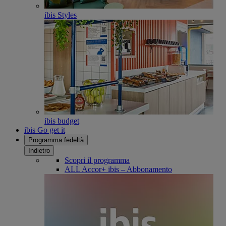
ibis Styles
ibis budget
ibis Go get it
Programma fedeltà
Indietro
Scopri il programma
ALL Accor+ ibis – Abbonamento