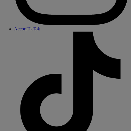
Accor TikTok