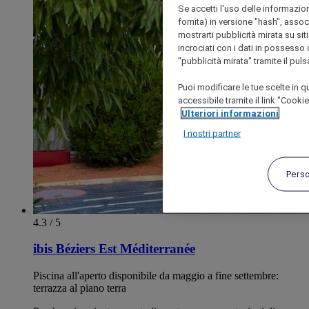
Se accetti l'uso delle informazion
fornita) in versione "hash", assoc
mostrarti pubblicità mirata su siti
incrociati con i dati in possesso d
"pubblicità mirata" tramite il pul
Puoi modificare le tue scelte in
accessibile tramite il link "Cooki
Ulteriori informazioni
I nostri partner
Pers
4.3 / 5
ibis Béziers Est Méditerranée
Piscina all'aperto disponibile da maggio a fine settembre:
terrazza al piano terra