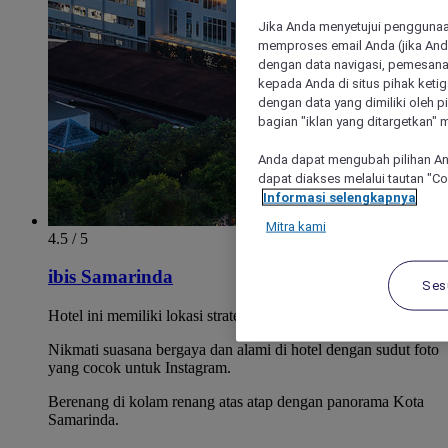
Jika Anda menyetujui penggunaan
memproses email Anda (jika Anda
dengan data navigasi, pemesanan
kepada Anda di situs pihak ketig
dengan data yang dimiliki oleh pi
bagian "iklan yang ditargetkan" m
Anda dapat mengubah pilihan An
dapat diakses melalui tautan "C
Informasi selengkapnya
Mitra kami
4.5 / 5
ibis Samarinda
Ses
Hotel ini memiliki lokasi strategis di pusat kota.
Nikmati suasana bergaya dan alami di hotel dengan sudut foto
yang cocok untuk Instagram.
Berenang di kolam renang atas atap dengan panorama Kota
Samarinda.