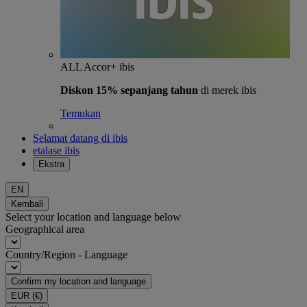
ALL Accor+ ibis
Diskon 15% sepanjang tahun
di merek ibis
Temukan
Selamat datang di ibis
etalase ibis
Ekstra
EN
Kembali
Select your location and language below
Geographical area
Country/Region - Language
Confirm my location and language
EUR
(€)