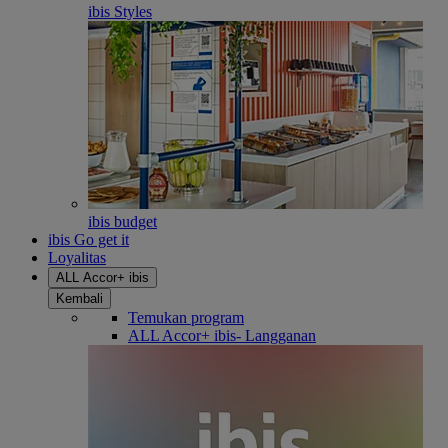
ibis Styles
ibis budget
ibis Go get it
Loyalitas
ALL Accor+ ibis
Kembali
Temukan program
ALL Accor+ ibis- Langganan