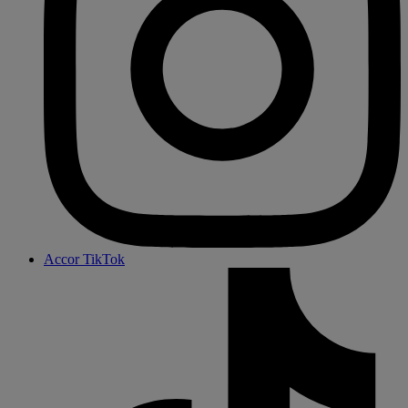
Accor TikTok