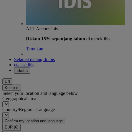
ALL Accor+ ibis
Diskon 15% sepanjang tahun
di merek ibis
Temukan
Selamat datang di ibis
etalase ibis
Ekstra
EN
Kembali
Select your location and language below
Geographical area
Country/Region - Language
Confirm my location and language
EUR
(€)