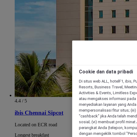
Cookie dan data pribadi
Di situs web ALL, hotelF1, ibis, 
Resorts, Business Travel, Meetin
Activities & Events, Limitless Ex
atau mengakses informasi pada 
4.4 / 5
menyediakan layanan yang Anda m
mempersonalisasi fitur situs; (ii
ibis Chennai Sipcot
"cashback" jika Anda telah mend
sosial; (vi) membuat profil mina
Located on ECR road
perangkat Anda (telepon, kompute
dengan mengeklik tombol "Person
Longest breakfast