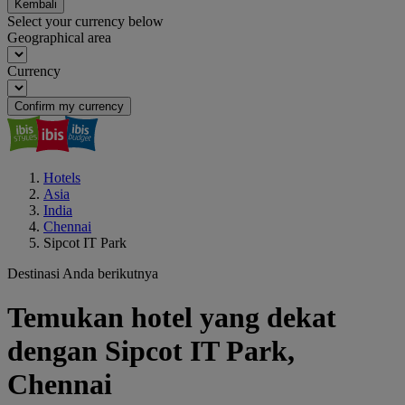
Kembali
Select your currency below
Geographical area
Currency
Confirm my currency
Hotels
Asia
India
Chennai
Sipcot IT Park
Destinasi Anda berikutnya
Temukan hotel yang dekat
dengan Sipcot IT Park,
Chennai