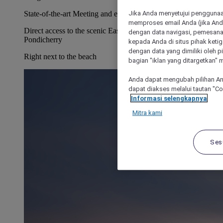
Jika Anda menyetujui penggunaan
State-of-the-art Meeting and event facilities
memproses email Anda (jika Anda
Direct access to the scenic East Coast Road which connects to
dengan data navigasi, pemesanan
Pondicherry
kepada Anda di situs pihak ketig
dengan data yang dimiliki oleh pi
Right next to the beach
bagian "iklan yang ditargetkan" m
Anda dapat mengubah pilihan An
dapat diakses melalui tautan "C
Informasi selengkapnya
Mitra kami
Ses