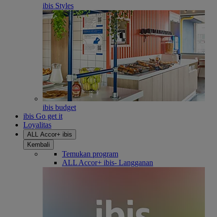
ibis Styles
ibis budget
ibis Go get it
Loyalitas
ALL Accor+ ibis
Kembali
Temukan program
ALL Accor+ ibis- Langganan