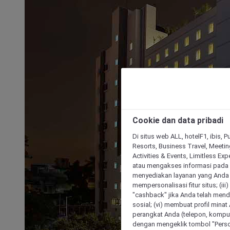
Cookie dan data pribadi
Di situs web ALL, hotelF1, ibis, 
Resorts, Business Travel, Meetin
Activities & Events, Limitless Ex
atau mengakses informasi pada 
menyediakan layanan yang Anda m
mempersonalisasi fitur situs; (ii
"cashback" jika Anda telah mend
sosial; (vi) membuat profil mina
perangkat Anda (telepon, kompute
dengan mengeklik tombol "Person