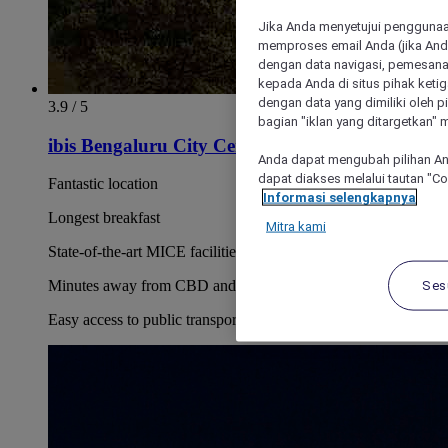
Jika Anda menyetujui penggunaan
memproses email Anda (jika Anda
dengan data navigasi, pemesanan
kepada Anda di situs pihak ketig
dengan data yang dimiliki oleh pi
3.9 / 5
bagian "iklan yang ditargetkan" m
ibis Bengaluru City Centre
Anda dapat mengubah pilihan An
dapat diakses melalui tautan "C
Fantastic location
Informasi selengkapnya
Longest breakfast
Mitra kami
State-of-the-art MICE facilities
Ses
Minutes away from CBD and UB City
Easy access to public transport