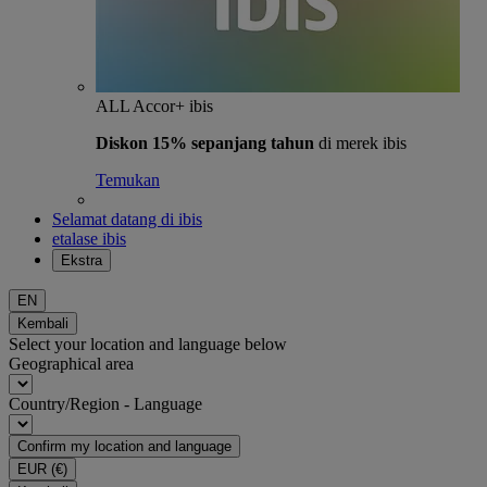
ALL Accor+ ibis
Diskon 15% sepanjang tahun
di merek ibis
Temukan
Selamat datang di ibis
etalase ibis
Ekstra
EN
Kembali
Select your location and language below
Geographical area
Country/Region - Language
Confirm my location and language
EUR
(€)