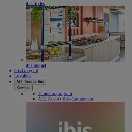
ibis Styles
ibis budget
ibis Go get it
Loyalitas
ALL Accor+ ibis
Kembali
Temukan program
ALL Accor+ ibis- Langganan