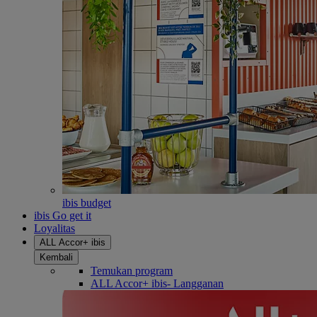
ibis budget
ibis Go get it
Loyalitas
ALL Accor+ ibis
Kembali
Temukan program
ALL Accor+ ibis- Langganan