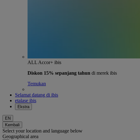
ALL Accor+ ibis
Diskon 15% sepanjang tahun
di merek ibis
Temukan
Selamat datang di ibis
etalase ibis
Ekstra
EN
Kembali
Select your location and language below
Geographical area