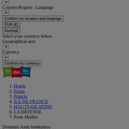
Country/Region - Language
Confirm my location and language
EUR
(€)
Kembali
Select your currency below
Geographical area
Currency
Confirm my currency
Hotels
Eropa
Prancis
ILE DE FRANCE
HAUTS-DE-SEINE
LA DÉFENSE
Porte Maillot
Destinasi Anda berikutnya