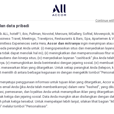
Continue wit
an data pribadi
b ALL, hotelF1, ibis, Pullman, Novotel, Mercure, MGallery, Sofitel, Movenpick, 
siness Travel, Meetings, Travelpros, Restaurants & Bars, Spa, Apartemen & Vill
Limitless Experiences serta Hera,
Accor dan mitranya
ingin menyimpan atau
pada perangkat Anda untuk: (i) mengoperasikan situs dan menyediakan layan
 tidak dapat menolak hal ini); (ii) meningkatkan dan mempersonalisasi fitur situ
udiens dan kinerja situs; (iv) menyediakan layanan "cashback" jika Anda tela
ya; (v) memungkinkan Anda berinteraksi dengan jejaring sosial; (vi) membuat 
 menawarkan iklan yang ditargetkan. Untuk setiap perangkat Anda (telepon, ko
 memilih di antara berbagai kegunaan ini dengan mengeklik tombol "Personali
menyetujui penggunaan informasi untuk tujuan iklan yang ditargetkan, Accor 
email Anda (jika Anda telah memberikannya) dalam versi "hashed", yang dik
asi, pemesanan, dan loyalitas Anda untuk menampilkan iklan yang ditargetka
ihak ketiga dan jejaring sosial. Data Anda mungkin akan disilangkan dengan da
eh pihak ketiga tersebut. Untuk mempelajari lebih lanjut, silakan lihat bagian "i
" melalui tombol "Personalisasi".