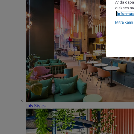
Anda dapat
diakses me
Informas
Mitra kami
ibis Styles