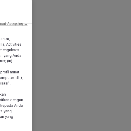
hout Accepting →
Mantra,
a, Activities
 mengakses
an yang Anda
s; (iii)
h
profil minat
mputer, dll.),
sasi".
akan
aitkan dengan
n kepada Anda
ta yang
klan yang