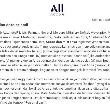
Continue wit
an data pribadi
b ALL, hotelF1, ibis, Pullman, Novotel, Mercure, MGallery, Sofitel, Movenpick, 
siness Travel, Meetings, Travelpros, Restaurants & Bars, Spa, Apartemen & Vill
Limitless Experiences serta Hera,
Accor dan mitranya
ingin menyimpan atau
pada perangkat Anda untuk: (i) mengoperasikan situs dan menyediakan layan
 tidak dapat menolak hal ini); (ii) meningkatkan dan mempersonalisasi fitur situ
udiens dan kinerja situs; (iv) menyediakan layanan "cashback" jika Anda tela
ya; (v) memungkinkan Anda berinteraksi dengan jejaring sosial; (vi) membuat 
 menawarkan iklan yang ditargetkan. Untuk setiap perangkat Anda (telepon, ko
 memilih di antara berbagai kegunaan ini dengan mengeklik tombol "Personali
menyetujui penggunaan informasi untuk tujuan iklan yang ditargetkan, Accor 
email Anda (jika Anda telah memberikannya) dalam versi "hashed", yang dik
asi, pemesanan, dan loyalitas Anda untuk menampilkan iklan yang ditargetka
ihak ketiga dan jejaring sosial. Data Anda mungkin akan disilangkan dengan da
eh pihak ketiga tersebut. Untuk mempelajari lebih lanjut, silakan lihat bagian "i
" melalui tombol "Personalisasi".