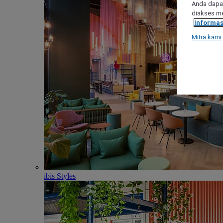
Anda dapat
diakses me
Informas
Mitra kami
ibis Styles