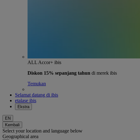
ALL Accor+ ibis
Diskon 15% sepanjang tahun
di merek ibis
Temukan
Selamat datang di ibis
etalase ibis
Ekstra
EN
Kembali
Select your location and language below
Geographical area