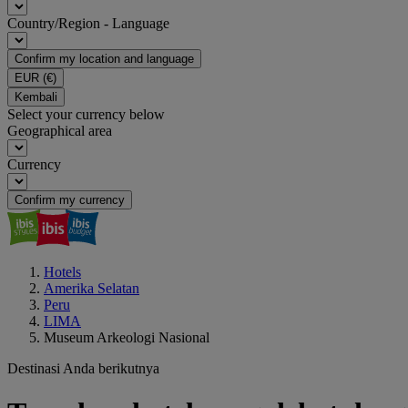
Country/Region - Language
Confirm my location and language
EUR
(€)
Kembali
Select your currency below
Geographical area
Currency
Confirm my currency
Hotels
Amerika Selatan
Peru
LIMA
Museum Arkeologi Nasional
Destinasi Anda berikutnya