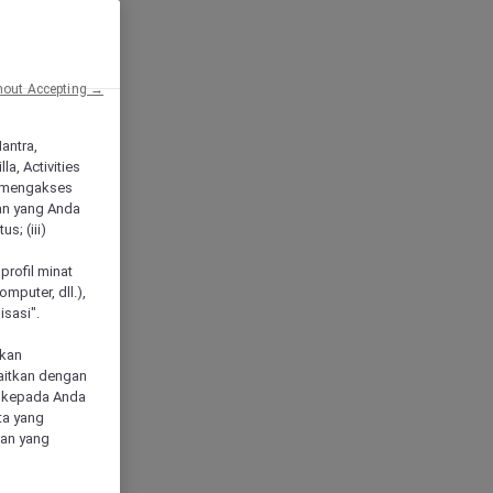
hout Accepting →
Mantra,
a, Activities
 mengakses
an yang Anda
s; (iii)
h
profil minat
mputer, dll.),
sasi".
akan
aitkan dengan
n kepada Anda
ta yang
klan yang