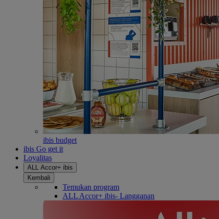
ibis budget
ibis Go get it
Loyalitas
ALL Accor+ ibis
Kembali
Temukan program
ALL Accor+ ibis- Langganan