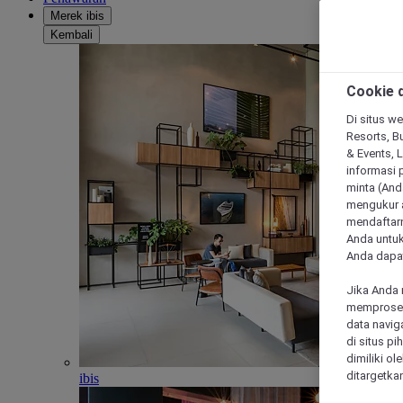
Merek ibis
Kembali
Cookie d
Di situs we
Resorts, Bu
& Events, 
informasi 
minta (Anda
mengukur a
mendaftarn
Anda untuk
Anda dapat
Jika Anda 
memproses 
data navig
di situs p
dimiliki ol
ditargetkan
ibis