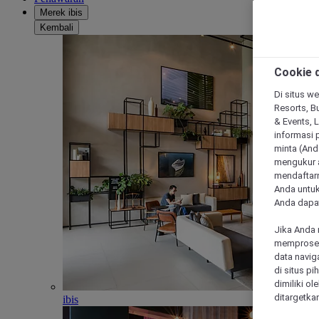
Merek ibis
Kembali
Cookie d
Di situs we
Resorts, Bu
& Events, 
informasi 
minta (Anda
mengukur a
mendaftarn
Anda untuk
Anda dapat
Jika Anda 
memproses 
data navig
di situs p
dimiliki ol
ditargetkan
ibis