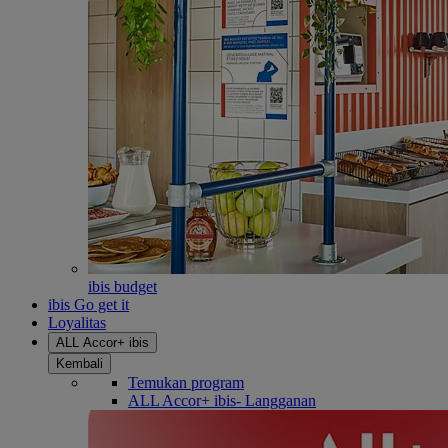
ibis budget
ibis Go get it
Loyalitas
ALL Accor+ ibis
Kembali
Temukan program
ALL Accor+ ibis- Langganan