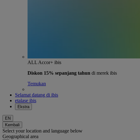
ALL Accor+ ibis
Diskon 15% sepanjang tahun
di merek ibis
Temukan
Selamat datang di ibis
etalase ibis
Ekstra
EN
Kembali
Select your location and language below
Geographical area