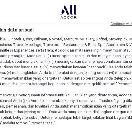
Continue wit
an data pribadi
b ALL, hotelF1, ibis, Pullman, Novotel, Mercure, MGallery, Sofitel, Movenpick, 
siness Travel, Meetings, Travelpros, Restaurants & Bars, Spa, Apartemen & Vill
Limitless Experiences serta Hera,
Accor dan mitranya
ingin menyimpan atau
pada perangkat Anda untuk: (i) mengoperasikan situs dan menyediakan layan
 tidak dapat menolak hal ini); (ii) meningkatkan dan mempersonalisasi fitur situ
udiens dan kinerja situs; (iv) menyediakan layanan "cashback" jika Anda tela
ya; (v) memungkinkan Anda berinteraksi dengan jejaring sosial; (vi) membuat 
 menawarkan iklan yang ditargetkan. Untuk setiap perangkat Anda (telepon, ko
 memilih di antara berbagai kegunaan ini dengan mengeklik tombol "Personali
menyetujui penggunaan informasi untuk tujuan iklan yang ditargetkan, Accor 
email Anda (jika Anda telah memberikannya) dalam versi "hashed", yang dik
asi, pemesanan, dan loyalitas Anda untuk menampilkan iklan yang ditargetka
ihak ketiga dan jejaring sosial. Data Anda mungkin akan disilangkan dengan da
eh pihak ketiga tersebut. Untuk mempelajari lebih lanjut, silakan lihat bagian "i
" melalui tombol "Personalisasi".