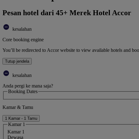
Pesan hotel dari 45+ Merek Hotel Accor
kesalahan
Core booking engine
You’ll be redirected to Accor website to view available hotels and bo
Tutup jendela
kesalahan
Anda pergi ke mana saja?
Booking Dates
Kamar & Tamu
1 Kamar - 1 Tamu
Kamar 1
Kamar 1
Dewasa