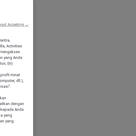
hout Accepting →
Mantra,
a, Activities
 mengakses
an yang Anda
s; (iii)
h
profil minat
mputer, dll.),
sasi".
akan
aitkan dengan
n kepada Anda
ta yang
klan yang