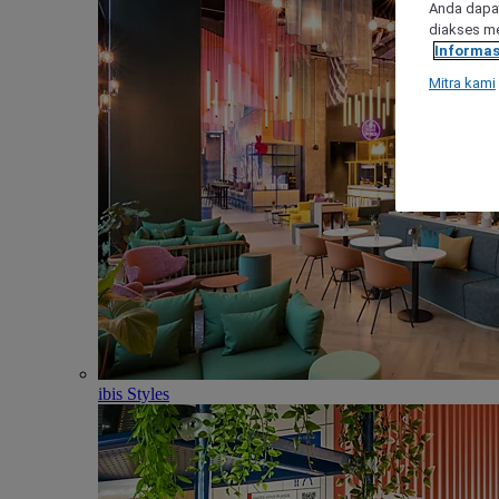
Anda dapat
diakses me
Informas
Mitra kami
ibis Styles