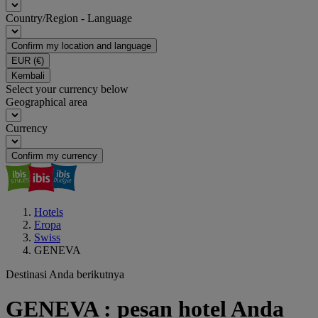
Country/Region - Language
Confirm my location and language
EUR
(€)
Kembali
Select your currency below
Geographical area
Currency
Confirm my currency
Hotels
Eropa
Swiss
GENEVA
Destinasi Anda berikutnya
GENEVA : pesan hotel Anda