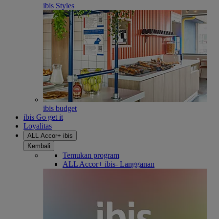
ibis Styles
ibis budget
ibis Go get it
Loyalitas
ALL Accor+ ibis
Kembali
Temukan program
ALL Accor+ ibis- Langganan