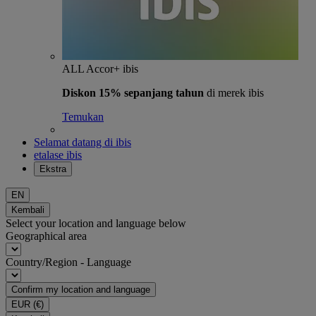
ALL Accor+ ibis
Diskon 15% sepanjang tahun
di merek ibis
Temukan
Selamat datang di ibis
etalase ibis
Ekstra
EN
Kembali
Select your location and language below
Geographical area
Country/Region - Language
Confirm my location and language
EUR
(€)