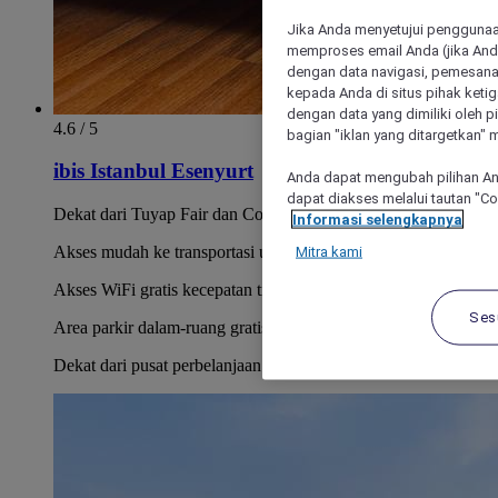
Jika Anda menyetujui penggunaan
memproses email Anda (jika Anda
dengan data navigasi, pemesanan
kepada Anda di situs pihak ketig
dengan data yang dimiliki oleh pi
4.6 / 5
bagian "iklan yang ditargetkan" m
ibis Istanbul Esenyurt
Anda dapat mengubah pilihan An
dapat diakses melalui tautan "C
Dekat dari Tuyap Fair dan Congress Center.
Informasi selengkapnya
Akses mudah ke transportasi umum.
Mitra kami
Akses WiFi gratis kecepatan tinggi di seluruh hotel.
Ses
Area parkir dalam-ruang gratis.
Dekat dari pusat perbelanjaan.