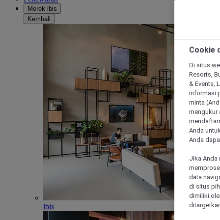
Merek ibis
Kembali
Cookie d
Di situs we
Resorts, Bu
& Events, 
informasi 
minta (Anda
mengukur a
mendaftarn
Anda untuk
Anda dapat
Jika Anda 
memproses 
data navig
di situs p
dimiliki ol
ditargetkan
ibis