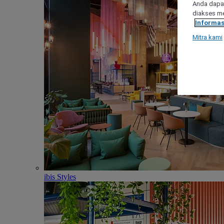
Anda dapat
diakses me
Informas
Mitra kami
ibis Styles