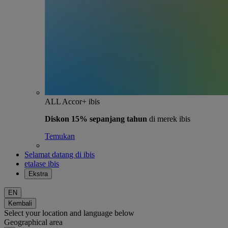
ALL Accor+ ibis
Diskon 15% sepanjang tahun
di merek ibis
Temukan
Selamat datang di ibis
etalase ibis
Ekstra
EN
Kembali
Select your location and language below
Geographical area