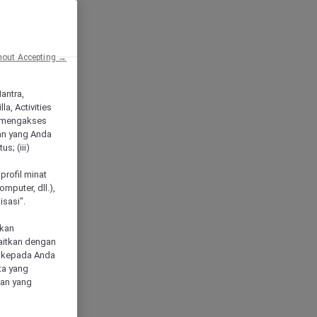
hout Accepting →
Mantra,
a, Activities
 mengakses
an yang Anda
s; (iii)
h
profil minat
mputer, dll.),
sasi".
akan
aitkan dengan
n kepada Anda
ta yang
klan yang