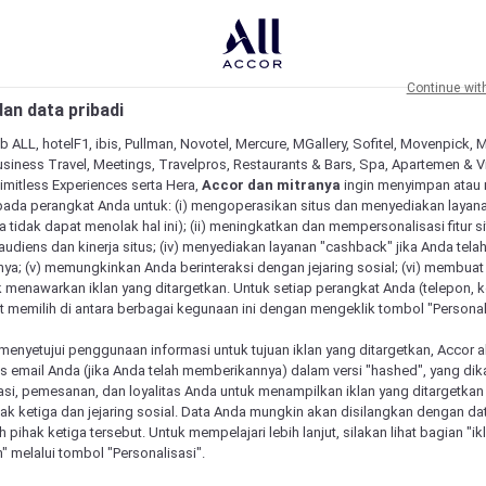
Continue wit
an data pribadi
b ALL, hotelF1, ibis, Pullman, Novotel, Mercure, MGallery, Sofitel, Movenpick, 
siness Travel, Meetings, Travelpros, Restaurants & Bars, Spa, Apartemen & Vill
Limitless Experiences serta Hera,
Accor dan mitranya
ingin menyimpan atau
pada perangkat Anda untuk: (i) mengoperasikan situs dan menyediakan layan
 tidak dapat menolak hal ini); (ii) meningkatkan dan mempersonalisasi fitur situ
udiens dan kinerja situs; (iv) menyediakan layanan "cashback" jika Anda tela
ya; (v) memungkinkan Anda berinteraksi dengan jejaring sosial; (vi) membuat 
 menawarkan iklan yang ditargetkan. Untuk setiap perangkat Anda (telepon, ko
 memilih di antara berbagai kegunaan ini dengan mengeklik tombol "Personali
menyetujui penggunaan informasi untuk tujuan iklan yang ditargetkan, Accor 
email Anda (jika Anda telah memberikannya) dalam versi "hashed", yang dik
asi, pemesanan, dan loyalitas Anda untuk menampilkan iklan yang ditargetka
ihak ketiga dan jejaring sosial. Data Anda mungkin akan disilangkan dengan da
eh pihak ketiga tersebut. Untuk mempelajari lebih lanjut, silakan lihat bagian "i
" melalui tombol "Personalisasi".