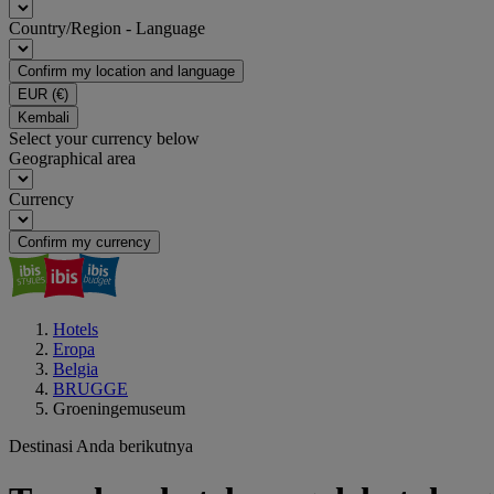
Country/Region - Language
Confirm my location and language
EUR
(€)
Kembali
Select your currency below
Geographical area
Currency
Confirm my currency
Hotels
Eropa
Belgia
BRUGGE
Groeningemuseum
Destinasi Anda berikutnya