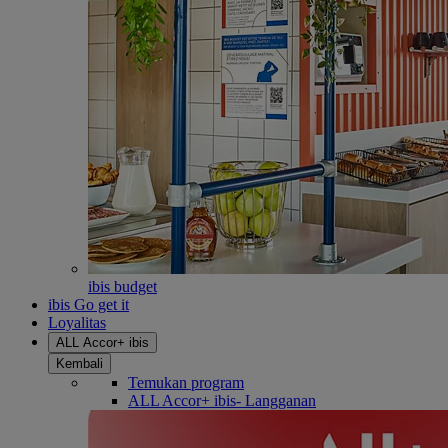
ibis budget
ibis Go get it
Loyalitas
ALL Accor+ ibis
Kembali
Temukan program
ALL Accor+ ibis- Langganan