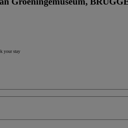
ngan Groeningemuseum, BRUGG
ok your stay