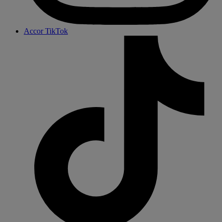
Accor TikTok