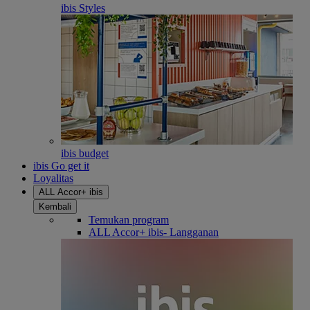
ibis Styles
ibis budget
ibis Go get it
Loyalitas
ALL Accor+ ibis
Kembali
Temukan program
ALL Accor+ ibis- Langganan