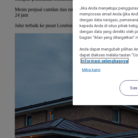
Jika Anda menyetujui penggunaan
Mesin penjual camilan dan minuman ringan otomatis tersedia
memproses email Anda (jika Anda
24 jam
dengan data navigasi, pemesanan
Jalur terbaik ke pusat London melalui Barking station
kepada Anda di situs pihak ketig
dengan data yang dimiliki oleh pi
bagian "iklan yang ditargetkan" m
Anda dapat mengubah pilihan An
dapat diakses melalui tautan "C
Informasi selengkapnya
Mitra kami
Ses