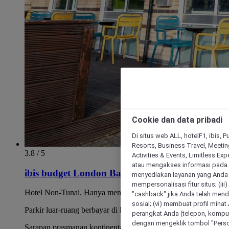
Cookie dan data pribadi
Di situs web ALL, hotelF1, ibis, 
Resorts, Business Travel, Meetin
3.8 / 5
Activities & Events, Limitless Ex
atau mengakses informasi pada 
ibis budget London Barking
menyediakan layanan yang Anda m
mempersonalisasi fitur situs; (ii
Hotel Non-Tunai. Hanya menerima pembayaran dengan kartu
"cashback" jika Anda telah mend
sosial; (vi) membuat profil mina
Parkir luar-ruang berbayar di hotel
perangkat Anda (telepon, kompute
dengan mengeklik tombol "Person
Sarapan prasmanan kontinental disajikan setiap hari