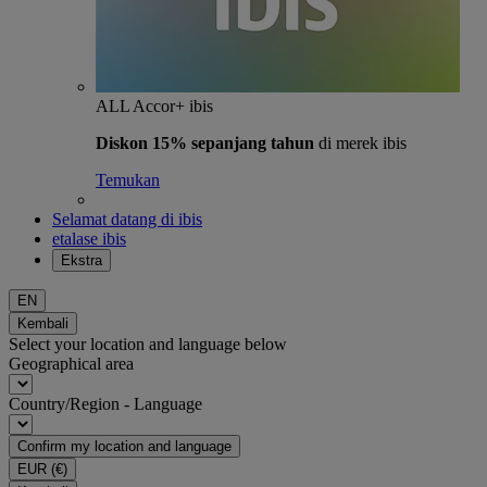
ALL Accor+ ibis
Diskon 15% sepanjang tahun
di merek ibis
Temukan
Selamat datang di ibis
etalase ibis
Ekstra
EN
Kembali
Select your location and language below
Geographical area
Country/Region - Language
Confirm my location and language
EUR
(€)