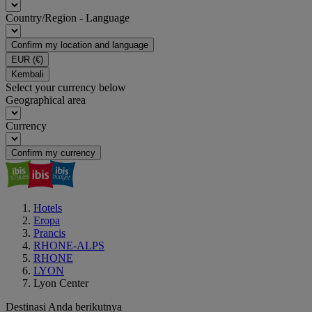
Country/Region - Language
Confirm my location and language
EUR
(€)
Kembali
Select your currency below
Geographical area
Currency
Confirm my currency
Hotels
Eropa
Prancis
RHONE-ALPS
RHONE
LYON
Lyon Center
Destinasi Anda berikutnya