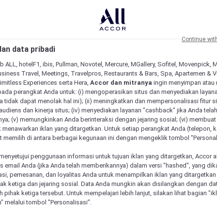
Continue wit
an data pribadi
b ALL, hotelF1, ibis, Pullman, Novotel, Mercure, MGallery, Sofitel, Movenpick, 
siness Travel, Meetings, Travelpros, Restaurants & Bars, Spa, Apartemen & Vill
Limitless Experiences serta Hera,
Accor dan mitranya
ingin menyimpan atau
pada perangkat Anda untuk: (i) mengoperasikan situs dan menyediakan layan
 tidak dapat menolak hal ini); (ii) meningkatkan dan mempersonalisasi fitur situ
udiens dan kinerja situs; (iv) menyediakan layanan "cashback" jika Anda tela
ya; (v) memungkinkan Anda berinteraksi dengan jejaring sosial; (vi) membuat 
 menawarkan iklan yang ditargetkan. Untuk setiap perangkat Anda (telepon, ko
 memilih di antara berbagai kegunaan ini dengan mengeklik tombol "Personali
menyetujui penggunaan informasi untuk tujuan iklan yang ditargetkan, Accor 
email Anda (jika Anda telah memberikannya) dalam versi "hashed", yang dik
asi, pemesanan, dan loyalitas Anda untuk menampilkan iklan yang ditargetka
ihak ketiga dan jejaring sosial. Data Anda mungkin akan disilangkan dengan da
eh pihak ketiga tersebut. Untuk mempelajari lebih lanjut, silakan lihat bagian "i
" melalui tombol "Personalisasi".