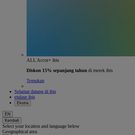
ALL Accor+ ibis
Diskon 15% sepanjang tahun
di merek ibis
Temukan
Selamat datang di ibis
etalase ibis
Ekstra
EN
Kembali
Select your location and language below
Geographical area