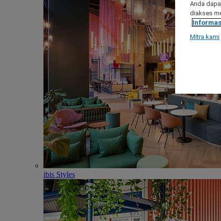
Anda dapat
diakses me
Informas
Mitra kami
ibis Styles