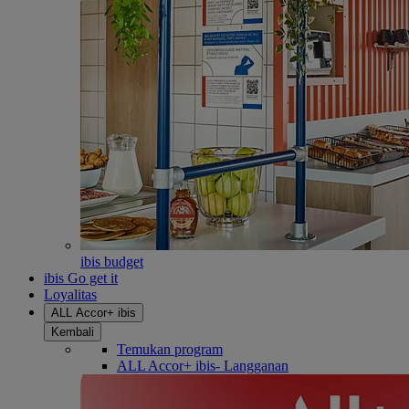
ibis budget
ibis Go get it
Loyalitas
ALL Accor+ ibis
Kembali
Temukan program
ALL Accor+ ibis- Langganan