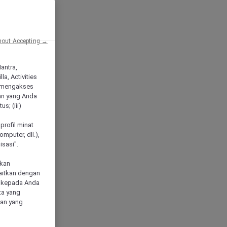
hout Accepting →
Mantra,
a, Activities
 mengakses
an yang Anda
s; (iii)
h
profil minat
mputer, dll.),
sasi".
akan
aitkan dengan
n kepada Anda
ta yang
klan yang