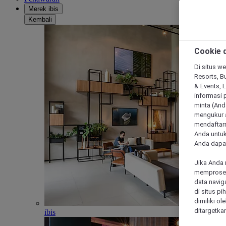
Merek ibis
Kembali
Cookie d
Di situs we
Resorts, Bu
& Events, 
informasi 
minta (Anda
mengukur a
mendaftarn
Anda untuk
Anda dapat
Jika Anda 
memproses 
data navig
di situs p
dimiliki ol
ditargetkan
ibis