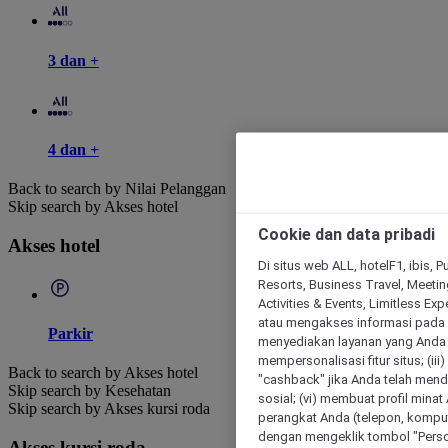
3 dan +
4 dan +
Back to search by Nilai Pelanggan
Skip search by Akses hotel
Cookie dan data pribadi
Akses hotel
Di situs web ALL, hotelF1, ibis, 
Resorts, Business Travel, Meetin
Activities & Events, Limitless Ex
atau mengakses informasi pada 
Parkir
menyediakan layanan yang Anda m
mempersonalisasi fitur situs; (ii
Back to search by Akses hotel
"cashback" jika Anda telah mend
Skip search by Kesehatan
sosial; (vi) membuat profil mina
Skip search by Akses kursi roda
perangkat Anda (telepon, kompute
dengan mengeklik tombol "Person
Akses kursi roda