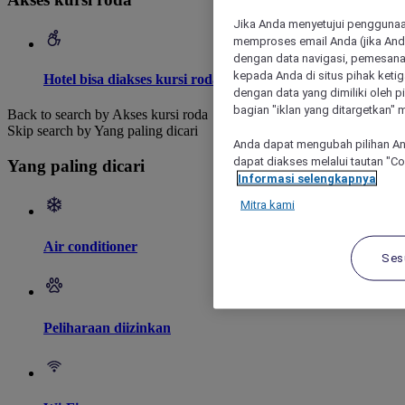
Jika Anda menyetujui penggunaan
memproses email Anda (jika Anda
dengan data navigasi, pemesanan
kepada Anda di situs pihak ketig
Hotel bisa diakses kursi roda
dengan data yang dimiliki oleh pi
bagian "iklan yang ditargetkan" m
Back to search by Akses kursi roda
Skip search by Yang paling dicari
Anda dapat mengubah pilihan An
dapat diakses melalui tautan "C
Yang paling dicari
Informasi selengkapnya
Mitra kami
Air conditioner
Ses
Peliharaan diizinkan