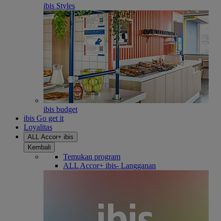
ibis Styles
ibis budget
ibis Go get it
Loyalitas
ALL Accor+ ibis
Kembali
Temukan program
ALL Accor+ ibis- Langganan