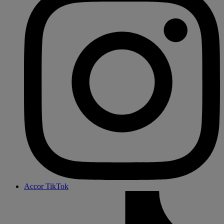
Accor TikTok