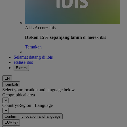
ALL Accor+ ibis
Diskon 15% sepanjang tahun
di merek ibis
Temukan
Selamat datang di ibis
etalase ibis
Ekstra
EN
Kembali
Select your location and language below
Geographical area
Country/Region - Language
Confirm my location and language
EUR
(€)