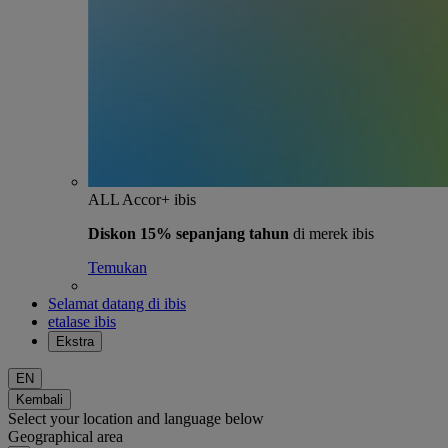
ALL Accor+ ibis
Diskon 15% sepanjang tahun
di merek ibis
Temukan
Selamat datang di ibis
etalase ibis
Ekstra
EN
Kembali
Select your location and language below
Geographical area