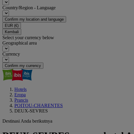
Country/Region - Language
Confirm my location and language
EUR
(€)
Kembali
Select your currency below
Geographical area
Currency
Confirm my currency
Hotels
Eropa
Prancis
POITOU-CHARENTES
DEUX-SEVRES
Destinasi Anda berikutnya