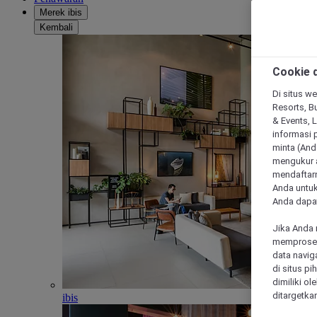
Merek ibis
Kembali
Cookie d
Di situs we
Resorts, Bu
& Events, 
informasi 
minta (Anda
mengukur a
mendaftarn
Anda untuk
Anda dapat
Jika Anda 
memproses 
data navig
di situs p
dimiliki ol
ditargetkan
ibis