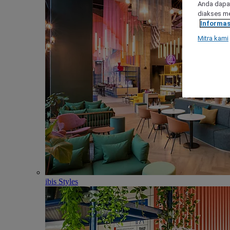
Anda dapat
diakses me
Informas
Mitra kami
ibis Styles