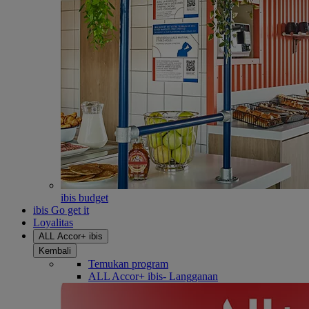
ibis budget
ibis Go get it
Loyalitas
ALL Accor+ ibis
Kembali
Temukan program
ALL Accor+ ibis- Langganan