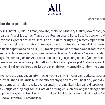
Continue wit
an data pribadi
b ALL, hotelF1, ibis, Pullman, Novotel, Mercure, MGallery, Sofitel, Movenpick, 
siness Travel, Meetings, Travelpros, Restaurants & Bars, Spa, Apartemen & Vill
Limitless Experiences serta Hera,
Accor dan mitranya
ingin menyimpan atau
pada perangkat Anda untuk: (i) mengoperasikan situs dan menyediakan layan
 tidak dapat menolak hal ini); (ii) meningkatkan dan mempersonalisasi fitur situ
udiens dan kinerja situs; (iv) menyediakan layanan "cashback" jika Anda tela
ya; (v) memungkinkan Anda berinteraksi dengan jejaring sosial; (vi) membuat 
 menawarkan iklan yang ditargetkan. Untuk setiap perangkat Anda (telepon, ko
 memilih di antara berbagai kegunaan ini dengan mengeklik tombol "Personali
menyetujui penggunaan informasi untuk tujuan iklan yang ditargetkan, Accor 
email Anda (jika Anda telah memberikannya) dalam versi "hashed", yang dik
asi, pemesanan, dan loyalitas Anda untuk menampilkan iklan yang ditargetka
ihak ketiga dan jejaring sosial. Data Anda mungkin akan disilangkan dengan da
eh pihak ketiga tersebut. Untuk mempelajari lebih lanjut, silakan lihat bagian "i
" melalui tombol "Personalisasi".