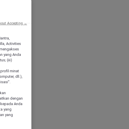
hout Accepting →
Mantra,
a, Activities
 mengakses
an yang Anda
s; (iii)
h
profil minat
mputer, dll.),
sasi".
akan
aitkan dengan
n kepada Anda
ta yang
klan yang