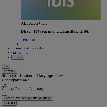
ALL Accor+ ibis
Diskon 15% sepanjang tahun
di merek ibis
Temukan
Selamat datang di ibis
etalase ibis
Ekstra
EN
Kembali
Select your location and language below
Geographical area
Country/Region - Language
Confirm my location and language
EUR
(€)