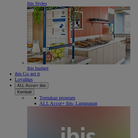
ibis Styles
ibis budget
ibis Go get it
Loyalitas
ALL Accor+ ibis
Kembali
Temukan program
ALL Accor+ ibis- Langganan