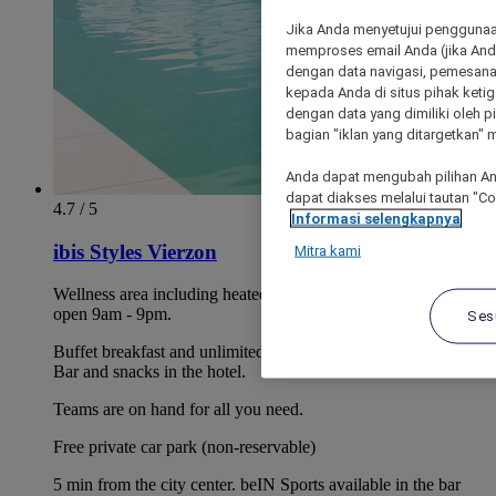
Jika Anda menyetujui penggunaan
memproses email Anda (jika Anda
dengan data navigasi, pemesanan
kepada Anda di situs pihak ketig
dengan data yang dimiliki oleh pi
bagian "iklan yang ditargetkan" m
Anda dapat mengubah pilihan An
dapat diakses melalui tautan "C
4.7 / 5
Informasi selengkapnya
ibis Styles Vierzon
Mitra kami
Wellness area including heated pool and fitness equipment
open 9am - 9pm.
Ses
Buffet breakfast and unlimited WIFI included in all prices.
Bar and snacks in the hotel.
Teams are on hand for all you need.
Free private car park (non-reservable)
5 min from the city center. beIN Sports available in the bar