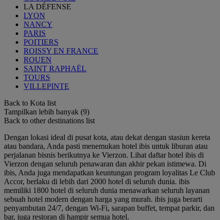
LA DÉFENSE
LYON
NANCY
PARIS
POITIERS
ROISSY EN FRANCE
ROUEN
SAINT RAPHAËL
TOURS
VILLEPINTE
Back to Kota list
Tampilkan lebih banyak (9)
Back to other destinations list
Dengan lokasi ideal di pusat kota, atau dekat dengan stasiun kereta
atau bandara, Anda pasti menemukan hotel ibis untuk liburan atau
perjalanan bisnis berikutnya ke Vierzon. Lihat daftar hotel ibis di
Vierzon dengan seluruh penawaran dan akhir pekan istimewa. Di
ibis, Anda juga mendapatkan keuntungan program loyalitas Le Club
Accor, berlaku di lebih dari 2000 hotel di seluruh dunia. ibis
memiliki 1800 hotel di seluruh dunia menawarkan seluruh layanan
sebuah hotel modern dengan harga yang murah. ibis juga berarti
penyambutan 24/7, dengan Wi-Fi, sarapan buffet, tempat parkir, dan
bar, juga restoran di hampir semua hotel.