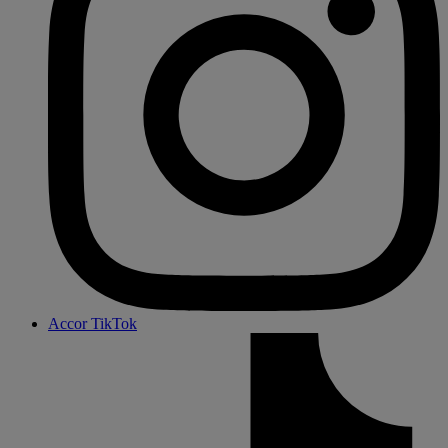
Accor TikTok