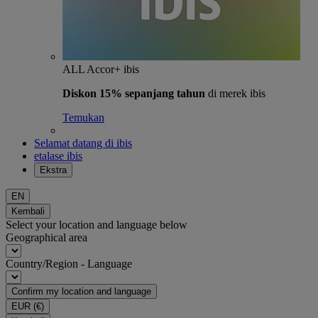
ALL Accor+ ibis
Diskon 15% sepanjang tahun
di merek ibis
Temukan
Selamat datang di ibis
etalase ibis
Ekstra
EN
Kembali
Select your location and language below
Geographical area
Country/Region - Language
Confirm my location and language
EUR
(€)