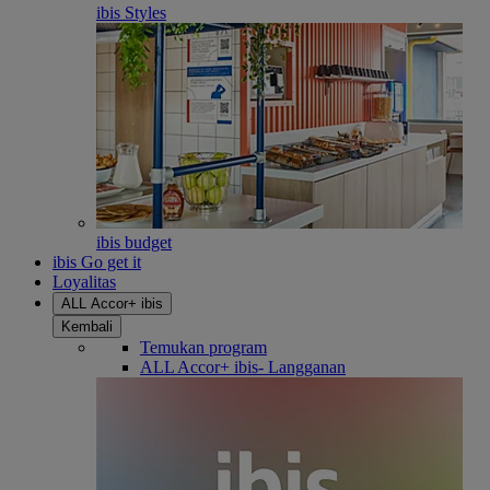
ibis Styles
ibis budget
ibis Go get it
Loyalitas
ALL Accor+ ibis
Kembali
Temukan program
ALL Accor+ ibis- Langganan