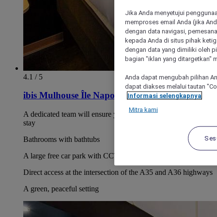
Jika Anda menyetujui penggunaan
memproses email Anda (jika Anda
dengan data navigasi, pemesanan
kepada Anda di situs pihak ketig
dengan data yang dimiliki oleh pi
bagian "iklan yang ditargetkan" m
4.1 / 5
Anda dapat mengubah pilihan An
dapat diakses melalui tautan "C
ibis Mulhouse Île Napoléon
Informasi selengkapnya
Mitra kami
A dedicated team will ensure your well being throughout your
stay
Ses
Bathrooms with bathtubs
A large free car park with CCTV
Direct access at the intersection of the A35 and A36 highways
A green, peaceful setting