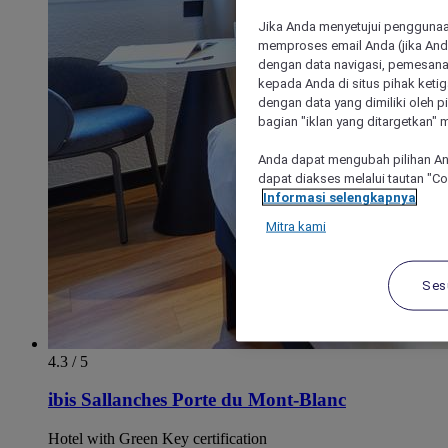
Jika Anda menyetujui penggunaan
memproses email Anda (jika Anda
dengan data navigasi, pemesanan
kepada Anda di situs pihak ketig
dengan data yang dimiliki oleh pi
bagian "iklan yang ditargetkan" m
Anda dapat mengubah pilihan An
dapat diakses melalui tautan "C
Informasi selengkapnya
Mitra kami
Ses
4.3 / 5
ibis Sallanches Porte du Mont-Blanc
Hotel with Green Key certification