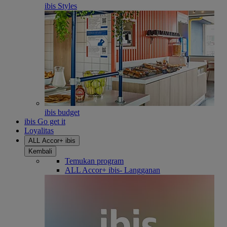
ibis Styles
ibis budget
ibis Go get it
Loyalitas
ALL Accor+ ibis
Kembali
Temukan program
ALL Accor+ ibis- Langganan