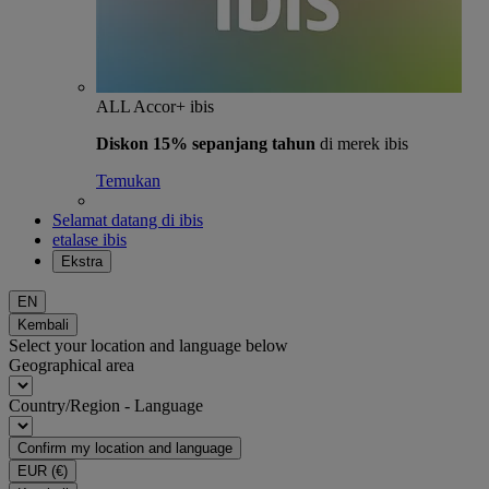
ALL Accor+ ibis
Diskon 15% sepanjang tahun
di merek ibis
Temukan
Selamat datang di ibis
etalase ibis
Ekstra
EN
Kembali
Select your location and language below
Geographical area
Country/Region - Language
Confirm my location and language
EUR
(€)