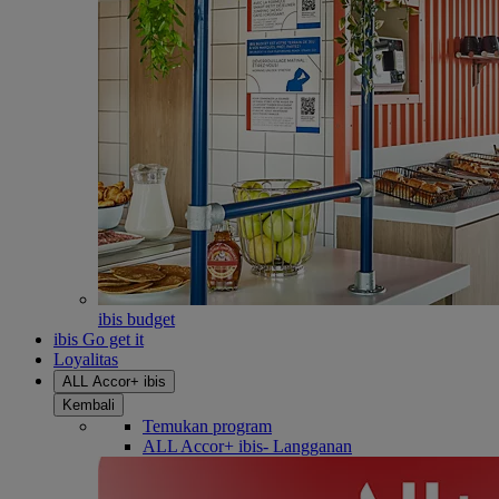
ibis budget
ibis Go get it
Loyalitas
ALL Accor+ ibis
Kembali
Temukan program
ALL Accor+ ibis- Langganan