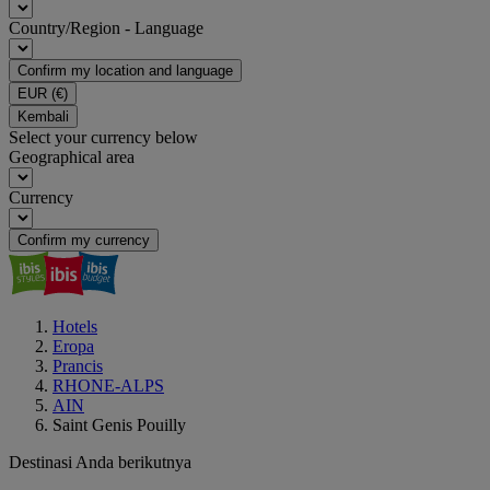
Country/Region - Language
Confirm my location and language
EUR
(€)
Kembali
Select your currency below
Geographical area
Currency
Confirm my currency
Hotels
Eropa
Prancis
RHONE-ALPS
AIN
Saint Genis Pouilly
Destinasi Anda berikutnya