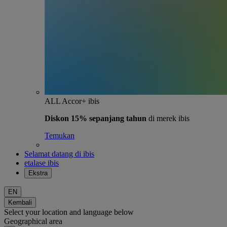
ALL Accor+ ibis
Diskon 15% sepanjang tahun
di merek ibis
Temukan
Selamat datang di ibis
etalase ibis
Ekstra
EN
Kembali
Select your location and language below
Geographical area