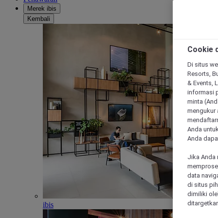
Merek ibis
Kembali
Cookie d
Di situs we
Resorts, Bu
& Events, 
informasi 
minta (Anda
mengukur a
mendaftarn
Anda untuk
Anda dapat
Jika Anda 
memproses 
data navig
di situs p
dimiliki ol
ditargetkan
ibis