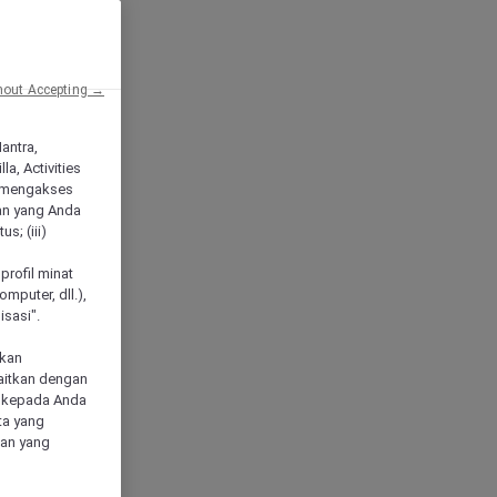
hout Accepting →
Mantra,
a, Activities
 mengakses
an yang Anda
s; (iii)
h
profil minat
mputer, dll.),
sasi".
akan
aitkan dengan
n kepada Anda
ta yang
klan yang