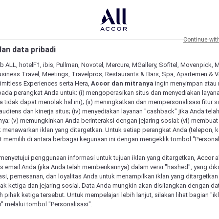
Continue wit
an data pribadi
b ALL, hotelF1, ibis, Pullman, Novotel, Mercure, MGallery, Sofitel, Movenpick, 
siness Travel, Meetings, Travelpros, Restaurants & Bars, Spa, Apartemen & Vill
Limitless Experiences serta Hera,
Accor dan mitranya
ingin menyimpan atau
pada perangkat Anda untuk: (i) mengoperasikan situs dan menyediakan layan
 tidak dapat menolak hal ini); (ii) meningkatkan dan mempersonalisasi fitur situ
udiens dan kinerja situs; (iv) menyediakan layanan "cashback" jika Anda tela
ya; (v) memungkinkan Anda berinteraksi dengan jejaring sosial; (vi) membuat 
 menawarkan iklan yang ditargetkan. Untuk setiap perangkat Anda (telepon, ko
 memilih di antara berbagai kegunaan ini dengan mengeklik tombol "Personali
menyetujui penggunaan informasi untuk tujuan iklan yang ditargetkan, Accor 
email Anda (jika Anda telah memberikannya) dalam versi "hashed", yang dik
asi, pemesanan, dan loyalitas Anda untuk menampilkan iklan yang ditargetka
ihak ketiga dan jejaring sosial. Data Anda mungkin akan disilangkan dengan da
eh pihak ketiga tersebut. Untuk mempelajari lebih lanjut, silakan lihat bagian "i
" melalui tombol "Personalisasi".