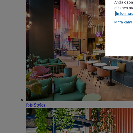
Anda dapat
diakses me
Informas
Mitra kami
ibis Styles