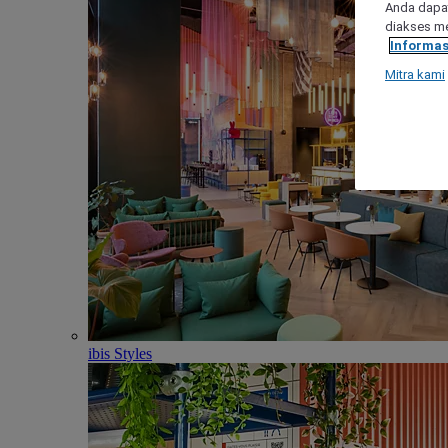
Anda dapat
diakses me
Informas
Mitra kami
ibis Styles