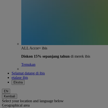
ALL Accor+ ibis
Diskon 15% sepanjang tahun
di merek ibis
Temukan
Selamat datang di ibis
etalase ibis
Ekstra
EN
Kembali
Select your location and language below
Geographical area