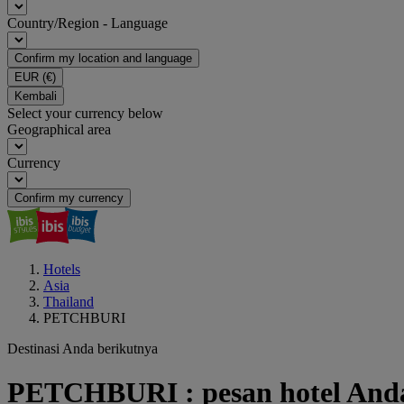
Country/Region - Language
Confirm my location and language
EUR
(€)
Kembali
Select your currency below
Geographical area
Currency
Confirm my currency
Hotels
Asia
Thailand
PETCHBURI
Destinasi Anda berikutnya
PETCHBURI : pesan hotel And