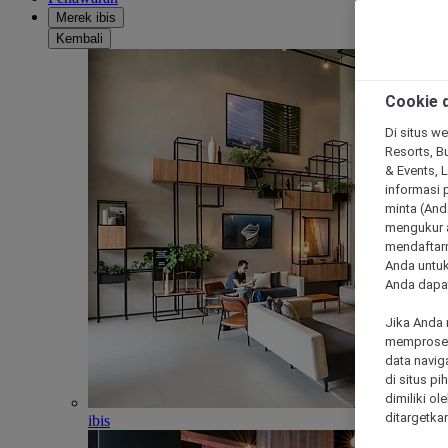
Merek ibis
Kembali
Cookie d
Di situs we
Resorts, Bu
& Events, 
informasi 
minta (Anda
mengukur a
mendaftarn
Anda untuk
Anda dapat
Jika Anda 
memproses 
data navig
di situs p
dimiliki ol
ditargetkan
ibis