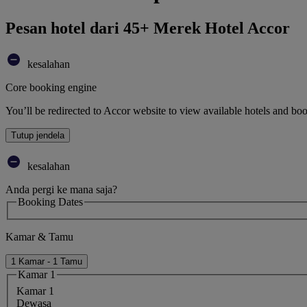
Pesan hotel dari 45+ Merek Hotel Accor
kesalahan
Core booking engine
You’ll be redirected to Accor website to view available hotels and bo
Tutup jendela
kesalahan
Anda pergi ke mana saja?
Booking Dates
Kamar & Tamu
1 Kamar - 1 Tamu
Kamar 1
Kamar 1
Dewasa