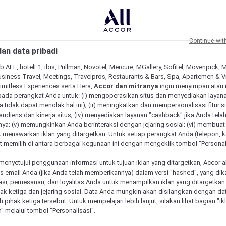
Continue wit
an data pribadi
b ALL, hotelF1, ibis, Pullman, Novotel, Mercure, MGallery, Sofitel, Movenpick, 
siness Travel, Meetings, Travelpros, Restaurants & Bars, Spa, Apartemen & Vill
Limitless Experiences serta Hera,
Accor dan mitranya
ingin menyimpan atau
pada perangkat Anda untuk: (i) mengoperasikan situs dan menyediakan layan
 tidak dapat menolak hal ini); (ii) meningkatkan dan mempersonalisasi fitur situ
udiens dan kinerja situs; (iv) menyediakan layanan "cashback" jika Anda tela
ya; (v) memungkinkan Anda berinteraksi dengan jejaring sosial; (vi) membuat 
 menawarkan iklan yang ditargetkan. Untuk setiap perangkat Anda (telepon, ko
 memilih di antara berbagai kegunaan ini dengan mengeklik tombol "Personali
menyetujui penggunaan informasi untuk tujuan iklan yang ditargetkan, Accor 
email Anda (jika Anda telah memberikannya) dalam versi "hashed", yang dik
asi, pemesanan, dan loyalitas Anda untuk menampilkan iklan yang ditargetka
ihak ketiga dan jejaring sosial. Data Anda mungkin akan disilangkan dengan da
eh pihak ketiga tersebut. Untuk mempelajari lebih lanjut, silakan lihat bagian "i
" melalui tombol "Personalisasi".