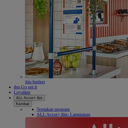
ibis budget
ibis Go get it
Loyalitas
ALL Accor+ ibis
Kembali
Temukan program
ALL Accor+ ibis- Langganan