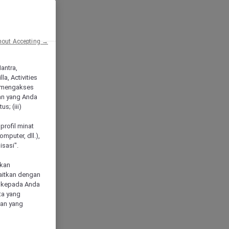
hout Accepting →
Mantra,
a, Activities
 mengakses
an yang Anda
s; (iii)
h
profil minat
mputer, dll.),
sasi".
akan
aitkan dengan
n kepada Anda
ta yang
klan yang