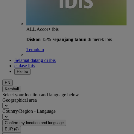
ALL Accor+ ibis
Diskon 15% sepanjang tahun
di merek ibis
Temukan
Selamat datang di ibis
etalase ibis
Ekstra
EN
Kembali
Select your location and language below
Geographical area
Country/Region - Language
Confirm my location and language
EUR
(€)