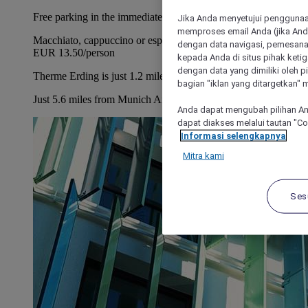
Free parking in the immediate vicinity
Jika Anda menyetujui penggunaan
memproses email Anda (jika Anda
Macchiato, cappuccino or espresso with breakfast buffet for
dengan data navigasi, pemesanan
EUR 13.50/person
kepada Anda di situs pihak ketig
dengan data yang dimiliki oleh pi
Therme Erding is just 1.2 miles from the hotel
bagian "iklan yang ditargetkan" m
Just 5.6 miles from Munich Airport
Anda dapat mengubah pilihan An
dapat diakses melalui tautan "C
Informasi selengkapnya
Mitra kami
Ses