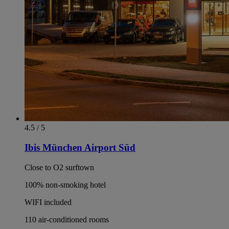
4.5 / 5
Ibis München Airport Süd
Close to O2 surftown
100% non-smoking hotel
WIFI included
110 air-conditioned rooms