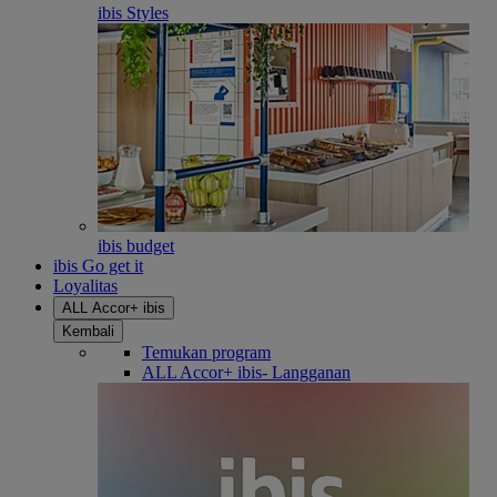
ibis Styles
ibis budget
ibis Go get it
Loyalitas
ALL Accor+ ibis
Kembali
Temukan program
ALL Accor+ ibis- Langganan