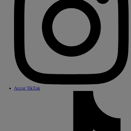
Accor TikTok