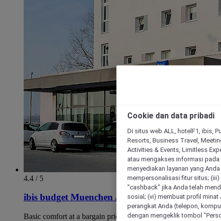
Cookie dan data pribadi
Di situs web ALL, hotelF1, ibis, 
Resorts, Business Travel, Meetin
Activities & Events, Limitless Ex
atau mengakses informasi pada 
menyediakan layanan yang Anda m
mempersonalisasi fitur situs; (ii
4.4 / 5
"cashback" jika Anda telah mend
ibis budget Muenchen Airport Erding
sosial; (vi) membuat profil mina
perangkat Anda (telepon, kompute
dengan mengeklik tombol "Person
Basic comfort at a bargain price