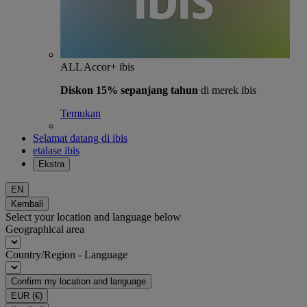
ALL Accor+ ibis
Diskon 15% sepanjang tahun
di merek ibis
Temukan
Selamat datang di ibis
etalase ibis
Ekstra
EN
Kembali
Select your location and language below
Geographical area
Country/Region - Language
Confirm my location and language
EUR
(€)