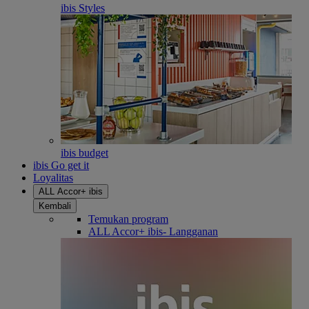
ibis Styles
ibis budget
ibis Go get it
Loyalitas
ALL Accor+ ibis
Kembali
Temukan program
ALL Accor+ ibis- Langganan