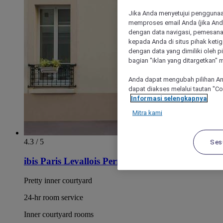
Jika Anda menyetujui penggunaan
memproses email Anda (jika Anda
dengan data navigasi, pemesanan
kepada Anda di situs pihak ketig
dengan data yang dimiliki oleh pi
bagian "iklan yang ditargetkan" m
Anda dapat mengubah pilihan An
dapat diakses melalui tautan "C
Informasi selengkapnya
Mitra kami
4.3 / 5
Ses
ibis Paris Levallois Perret
Pretty inner courtyard
24-hr room service
Inner courtyard rooms