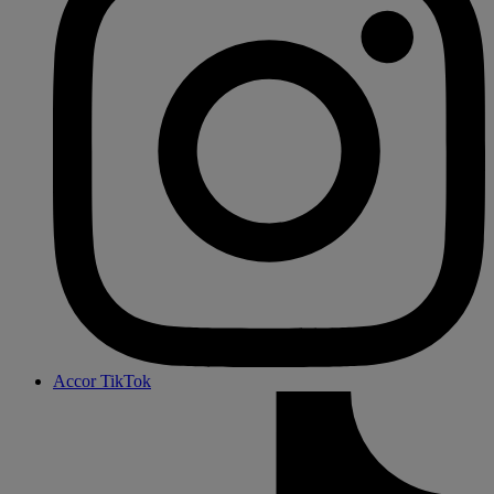
Accor TikTok