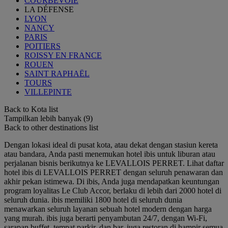
COURBEVOIE
LA DÉFENSE
LYON
NANCY
PARIS
POITIERS
ROISSY EN FRANCE
ROUEN
SAINT RAPHAËL
TOURS
VILLEPINTE
Back to Kota list
Tampilkan lebih banyak (9)
Back to other destinations list
Dengan lokasi ideal di pusat kota, atau dekat dengan stasiun kereta
atau bandara, Anda pasti menemukan hotel ibis untuk liburan atau
perjalanan bisnis berikutnya ke LEVALLOIS PERRET. Lihat daftar
hotel ibis di LEVALLOIS PERRET dengan seluruh penawaran dan
akhir pekan istimewa. Di ibis, Anda juga mendapatkan keuntungan
program loyalitas Le Club Accor, berlaku di lebih dari 2000 hotel di
seluruh dunia. ibis memiliki 1800 hotel di seluruh dunia
menawarkan seluruh layanan sebuah hotel modern dengan harga
yang murah. ibis juga berarti penyambutan 24/7, dengan Wi-Fi,
sarapan buffet, tempat parkir, dan bar, juga restoran di hampir semua