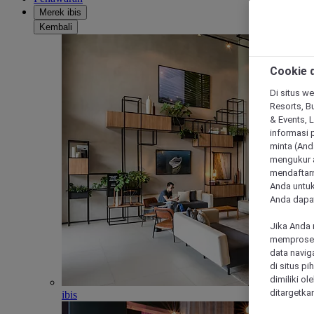
Merek ibis
Kembali
Cookie d
Di situs we
Resorts, Bu
& Events, 
informasi 
minta (Anda
mengukur a
mendaftarn
Anda untuk
Anda dapat
Jika Anda 
memproses 
data navig
di situs p
dimiliki ol
ditargetkan
ibis