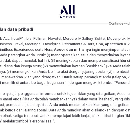
Continue wit
an data pribadi
b ALL, hotelF1, ibis, Pullman, Novotel, Mercure, MGallery, Sofitel, Movenpick, 
siness Travel, Meetings, Travelpros, Restaurants & Bars, Spa, Apartemen & Vill
Limitless Experiences serta Hera,
Accor dan mitranya
ingin menyimpan atau
pada perangkat Anda untuk: (i) mengoperasikan situs dan menyediakan layan
 tidak dapat menolak hal ini); (ii) meningkatkan dan mempersonalisasi fitur situ
udiens dan kinerja situs; (iv) menyediakan layanan "cashback" jika Anda tela
ya; (v) memungkinkan Anda berinteraksi dengan jejaring sosial; (vi) membuat 
 menawarkan iklan yang ditargetkan. Untuk setiap perangkat Anda (telepon, ko
 memilih di antara berbagai kegunaan ini dengan mengeklik tombol "Personali
menyetujui penggunaan informasi untuk tujuan iklan yang ditargetkan, Accor 
email Anda (jika Anda telah memberikannya) dalam versi "hashed", yang dik
asi, pemesanan, dan loyalitas Anda untuk menampilkan iklan yang ditargetka
ihak ketiga dan jejaring sosial. Data Anda mungkin akan disilangkan dengan da
eh pihak ketiga tersebut. Untuk mempelajari lebih lanjut, silakan lihat bagian "i
" melalui tombol "Personalisasi".