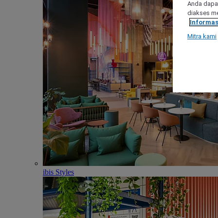
Anda dapat
diakses me
Informas
Mitra kami
ibis Styles