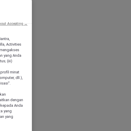
hout Accepting →
Mantra,
a, Activities
 mengakses
an yang Anda
s; (iii)
h
profil minat
mputer, dll.),
sasi".
akan
aitkan dengan
n kepada Anda
ta yang
klan yang