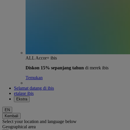
ALL Accor+ ibis
Diskon 15% sepanjang tahun
di merek ibis
Temukan
Selamat datang di ibis
etalase ibis
Ekstra
EN
Kembali
Select your location and language below
Geographical area