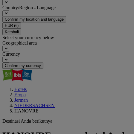
Country/Region - Language
Confirm my location and language
EUR
(€)
Kembali
Select your currency below
Geographical area
Currency
Confirm my currency
Hotels
Eropa
Jerman
NIEDERSACHSEN
HANOVRE
Destinasi Anda berikutnya