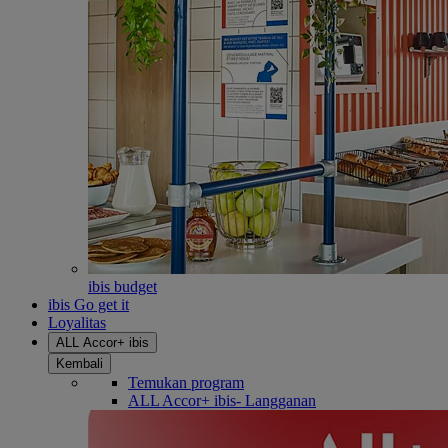
ibis budget
ibis Go get it
Loyalitas
ALL Accor+ ibis
Kembali
Temukan program
ALL Accor+ ibis- Langganan