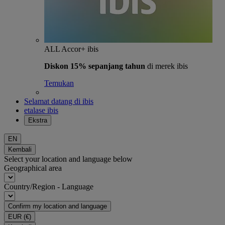
ALL Accor+ ibis
Diskon 15% sepanjang tahun
di merek ibis
Temukan
Selamat datang di ibis
etalase ibis
Ekstra
EN
Kembali
Select your location and language below
Geographical area
Country/Region - Language
Confirm my location and language
EUR
(€)