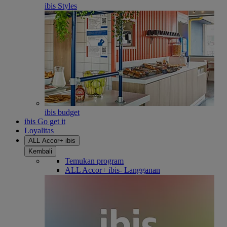
ibis Styles
ibis budget
ibis Go get it
Loyalitas
ALL Accor+ ibis
Kembali
Temukan program
ALL Accor+ ibis- Langganan