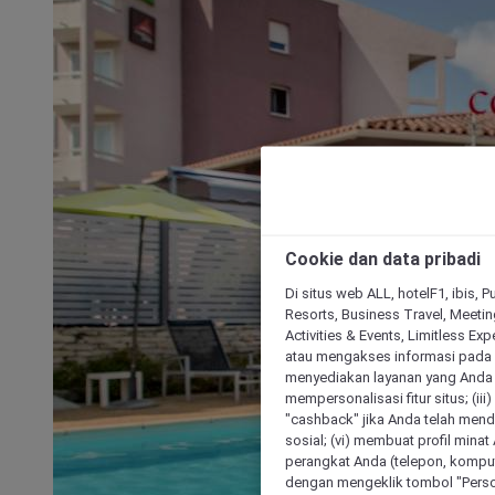
Cookie dan data pribadi
Di situs web ALL, hotelF1, ibis, 
Resorts, Business Travel, Meetin
Activities & Events, Limitless Ex
atau mengakses informasi pada 
menyediakan layanan yang Anda m
mempersonalisasi fitur situs; (ii
"cashback" jika Anda telah mend
sosial; (vi) membuat profil mina
perangkat Anda (telepon, kompute
dengan mengeklik tombol "Person