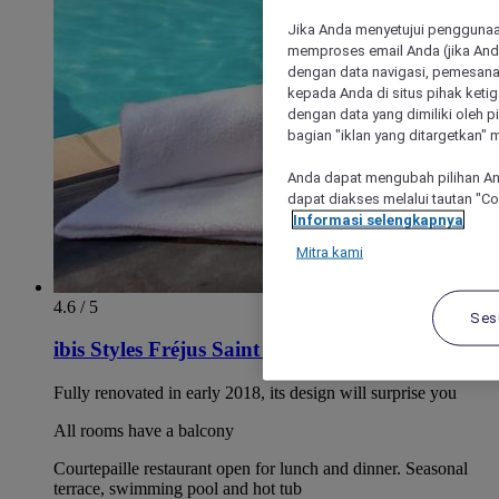
Jika Anda menyetujui penggunaan
memproses email Anda (jika Anda
dengan data navigasi, pemesanan
kepada Anda di situs pihak ketig
dengan data yang dimiliki oleh pi
bagian "iklan yang ditargetkan" m
Anda dapat mengubah pilihan An
dapat diakses melalui tautan "C
Informasi selengkapnya
Mitra kami
4.6 / 5
Ses
ibis Styles Fréjus Saint Raphaël
Fully renovated in early 2018, its design will surprise you
All rooms have a balcony
Courtepaille restaurant open for lunch and dinner. Seasonal
terrace, swimming pool and hot tub