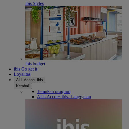
ibis Styles
ibis budget
ibis Go get it
Loyalitas
ALL Accor+ ibis
Kembali
Temukan program
ALL Accor+ ibis- Langganan