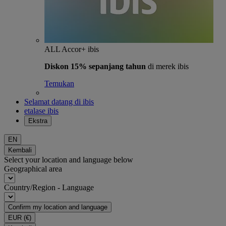
ALL Accor+ ibis
Diskon 15% sepanjang tahun
di merek ibis
Temukan
Selamat datang di ibis
etalase ibis
Ekstra
EN
Kembali
Select your location and language below
Geographical area
Country/Region - Language
Confirm my location and language
EUR
(€)