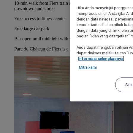
10-min walk from Flers train station. 15-min walk from
Jika Anda menyetujui penggunaan
downtown and stores
memproses email Anda (jika Anda
Free access to fitness center
dengan data navigasi, pemesanan
kepada Anda di situs pihak ketig
Free large car park
dengan data yang dimiliki oleh pi
bagian "iklan yang ditargetkan" m
Bar open until midnight with snacks available 24/7
Anda dapat mengubah pilihan An
Parc du Château de Flers is a 2-minute walk away
dapat diakses melalui tautan "C
Informasi selengkapnya
Mitra kami
Ses