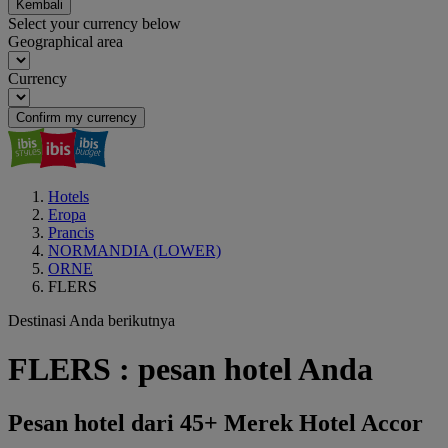
Kembali
Select your currency below
Geographical area
Currency
Confirm my currency
Hotels
Eropa
Prancis
NORMANDIA (LOWER)
ORNE
FLERS
Destinasi Anda berikutnya
FLERS : pesan hotel Anda
Pesan hotel dari 45+ Merek Hotel Accor