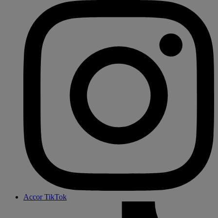
Accor TikTok