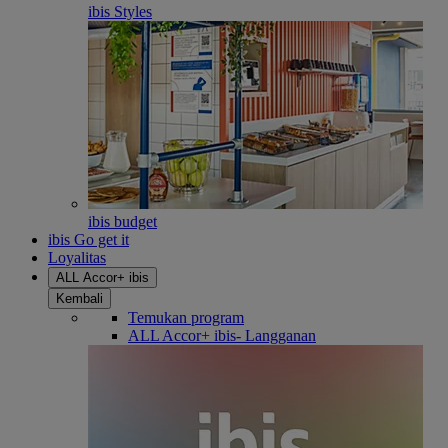
ibis Styles
ibis budget
ibis Go get it
Loyalitas
ALL Accor+ ibis
Kembali
Temukan program
ALL Accor+ ibis- Langganan