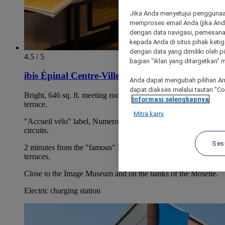
Jika Anda menyetujui penggunaan
memproses email Anda (jika Anda
dengan data navigasi, pemesanan
kepada Anda di situs pihak ketig
dengan data yang dimiliki oleh pi
4.5 / 5
bagian "iklan yang ditargetkan" m
ibis Épinal Centre-Ville
Anda dapat mengubah pilihan An
dapat diakses melalui tautan "C
Bright, 646 sq. ft. meeting room with A/C that overlooks our
Informasi selengkapnya
terrace.
Mitra kami
"Accueil vélo" label, Numerous hiking and mountain biking
circuits.
Ses
2 minutes from the "famous" Place des Vosges and its
terraces.
Close to the Image Museum and on the banks of the Moselle.
Electric charging station