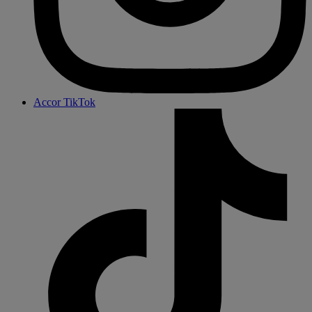
Accor TikTok