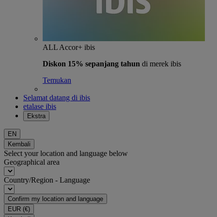
ALL Accor+ ibis
Diskon 15% sepanjang tahun
di merek ibis
Temukan
Selamat datang di ibis
etalase ibis
Ekstra
EN
Kembali
Select your location and language below
Geographical area
Country/Region - Language
Confirm my location and language
EUR
(€)