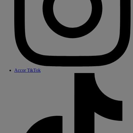
Accor TikTok