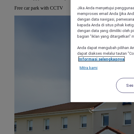
Jika Anda menyetujui penggunaan
Free car park with CCTV
memproses email Anda (jika Anda
dengan data navigasi, pemesanan
kepada Anda di situs pihak ketig
dengan data yang dimiliki oleh pi
bagian "iklan yang ditargetkan" m
Anda dapat mengubah pilihan An
dapat diakses melalui tautan "C
Informasi selengkapnya
Mitra kami
Ses