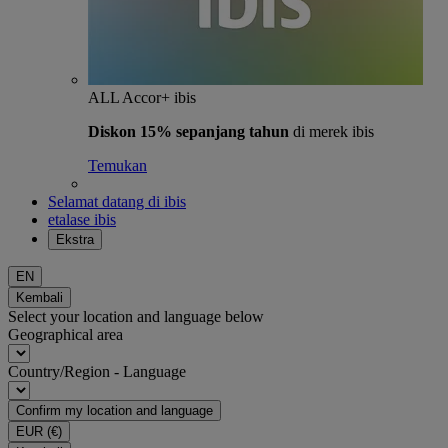
ALL Accor+ ibis
Diskon 15% sepanjang tahun
di merek ibis
Temukan
Selamat datang di ibis
etalase ibis
Ekstra
EN
Kembali
Select your location and language below
Geographical area
Country/Region - Language
Confirm my location and language
EUR
(€)