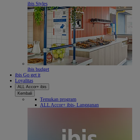
ibis Styles
ibis budget
ibis Go get it
Loyalitas
ALL Accor+ ibis
Kembali
Temukan program
ALL Accor+ ibis- Langganan