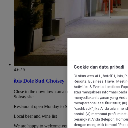
Cookie dan data pribadi
4.6 / 5
Di situs web ALL, hotelF1, ibis, 
ibis Dole Sud Choisey
Resorts, Business Travel, Meetin
Activities & Events, Limitless Ex
Close to the downtown area of Dole, Tavaux airport and the
atau mengakses informasi pada 
Solvay site
menyediakan layanan yang Anda m
mempersonalisasi fitur situs; (ii
Restaurant open Monday to Saturday for dinner
"cashback" jika Anda telah mend
sosial; (vi) membuat profil mina
Local beer and wine list
perangkat Anda (telepon, kompute
dengan mengeklik tombol "Person
We are happy to welcome your pets