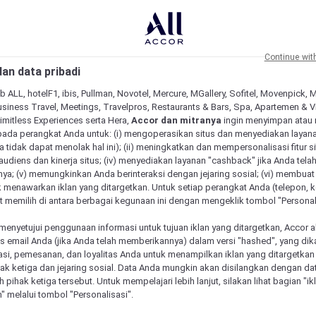
Continue wit
an data pribadi
b ALL, hotelF1, ibis, Pullman, Novotel, Mercure, MGallery, Sofitel, Movenpick, 
siness Travel, Meetings, Travelpros, Restaurants & Bars, Spa, Apartemen & Vill
Limitless Experiences serta Hera,
Accor dan mitranya
ingin menyimpan atau
pada perangkat Anda untuk: (i) mengoperasikan situs dan menyediakan layan
 tidak dapat menolak hal ini); (ii) meningkatkan dan mempersonalisasi fitur situ
udiens dan kinerja situs; (iv) menyediakan layanan "cashback" jika Anda tela
ya; (v) memungkinkan Anda berinteraksi dengan jejaring sosial; (vi) membuat 
 menawarkan iklan yang ditargetkan. Untuk setiap perangkat Anda (telepon, ko
 memilih di antara berbagai kegunaan ini dengan mengeklik tombol "Personali
menyetujui penggunaan informasi untuk tujuan iklan yang ditargetkan, Accor 
email Anda (jika Anda telah memberikannya) dalam versi "hashed", yang dik
asi, pemesanan, dan loyalitas Anda untuk menampilkan iklan yang ditargetka
ihak ketiga dan jejaring sosial. Data Anda mungkin akan disilangkan dengan da
eh pihak ketiga tersebut. Untuk mempelajari lebih lanjut, silakan lihat bagian "i
" melalui tombol "Personalisasi".