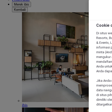
Merek ibis
Kembali
Cookie d
Di situs we
Resorts, Bu
& Events, 
informasi 
minta (Anda
mengukur a
mendaftarn
Anda untuk
Anda dapat
Jika Anda 
memproses 
data navig
di situs p
dimiliki ol
ditargetkan
ibis