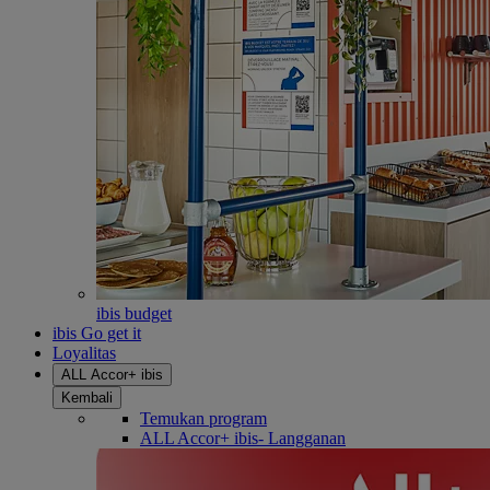
ibis budget
ibis Go get it
Loyalitas
ALL Accor+ ibis
Kembali
Temukan program
ALL Accor+ ibis- Langganan