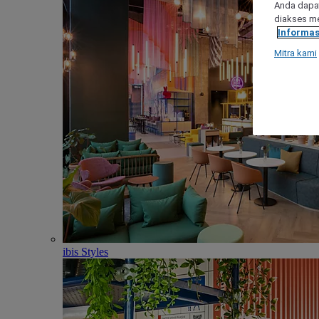
Anda dapat
diakses me
Informas
Mitra kami
ibis Styles