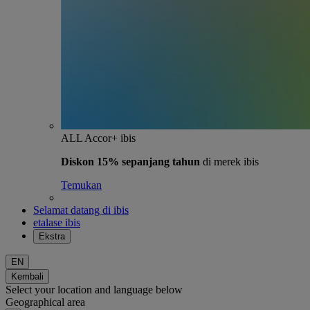
ALL Accor+ ibis
Diskon 15% sepanjang tahun
di merek ibis
Temukan
Selamat datang di ibis
etalase ibis
Ekstra
EN
Kembali
Select your location and language below
Geographical area