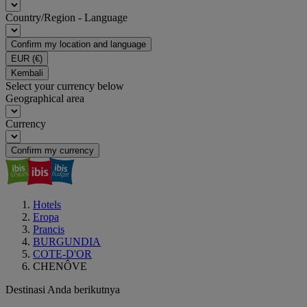
Country/Region - Language
Confirm my location and language
EUR
(€)
Kembali
Select your currency below
Geographical area
Currency
Confirm my currency
Hotels
Eropa
Prancis
BURGUNDIA
COTE-D'OR
CHENÔVE
Destinasi Anda berikutnya