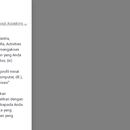
hout Accepting →
Mantra,
a, Activities
 mengakses
an yang Anda
s; (iii)
h
profil minat
mputer, dll.),
sasi".
akan
aitkan dengan
n kepada Anda
ta yang
klan yang