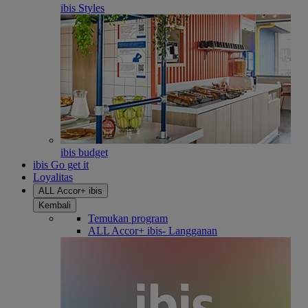
ibis Styles
ibis budget
ibis Go get it
Loyalitas
ALL Accor+ ibis
Kembali
Temukan program
ALL Accor+ ibis- Langganan