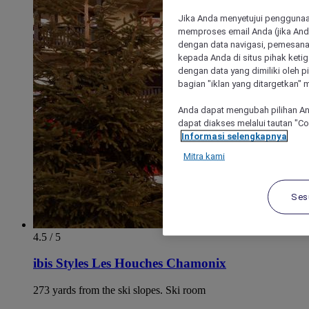
Jika Anda menyetujui penggunaan
memproses email Anda (jika Anda
dengan data navigasi, pemesanan
kepada Anda di situs pihak ketig
dengan data yang dimiliki oleh pi
bagian "iklan yang ditargetkan" m
Anda dapat mengubah pilihan An
dapat diakses melalui tautan "C
Informasi selengkapnya
Mitra kami
Ses
4.5 / 5
ibis Styles Les Houches Chamonix
273 yards from the ski slopes. Ski room