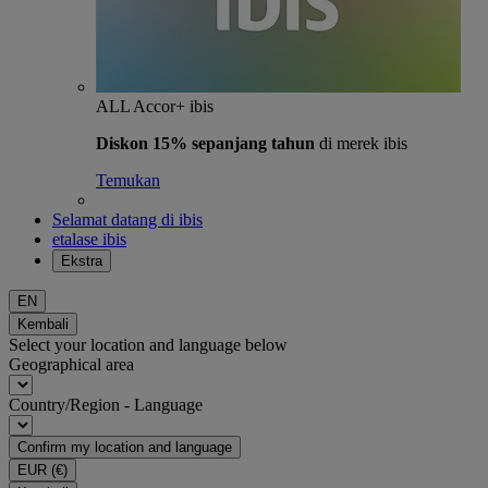
ALL Accor+ ibis
Diskon 15% sepanjang tahun
di merek ibis
Temukan
Selamat datang di ibis
etalase ibis
Ekstra
EN
Kembali
Select your location and language below
Geographical area
Country/Region - Language
Confirm my location and language
EUR
(€)