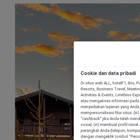
Cookie dan data pribadi
Di situs web ALL, hotelF1, ibis, 
Resorts, Business Travel, Meetin
Activities & Events, Limitless Ex
atau mengakses informasi pada 
menyediakan layanan yang Anda m
mempersonalisasi fitur situs; (ii
"cashback" jika Anda telah mend
sosial; (vi) membuat profil mina
perangkat Anda (telepon, kompute
dengan mengeklik tombol "Person