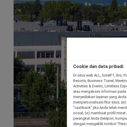
Cookie dan data pribadi
Di situs web ALL, hotelF1, ibis, 
Resorts, Business Travel, Meetin
Activities & Events, Limitless Ex
atau mengakses informasi pada 
menyediakan layanan yang Anda m
mempersonalisasi fitur situs; (ii
"cashback" jika Anda telah mend
sosial; (vi) membuat profil mina
perangkat Anda (telepon, kompute
dengan mengeklik tombol "Person