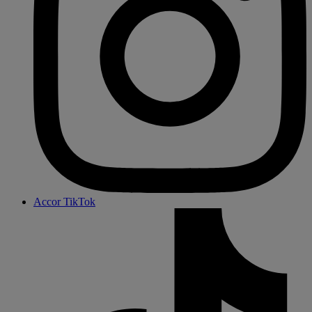
Accor TikTok