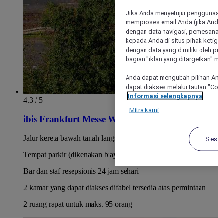
Jika Anda menyetujui penggunaan
memproses email Anda (jika Anda
dengan data navigasi, pemesanan
kepada Anda di situs pihak ketig
dengan data yang dimiliki oleh pi
bagian "iklan yang ditargetkan" m
Anda dapat mengubah pilihan An
dapat diakses melalui tautan "C
Informasi selengkapnya
4.3 / 5
Mitra kami
ibis Frankfurt Messe West
Jalur kereta bawah tanah langsung
Ses
Tempat parkir (dikenakan biaya) tersedia di hotel
Bar dan staf resepsionis 24 jam sehari
2 kamar yang dapat diakses difabel tersedia atas permintaan
2 ruang rapat untuk maks. 95 orang