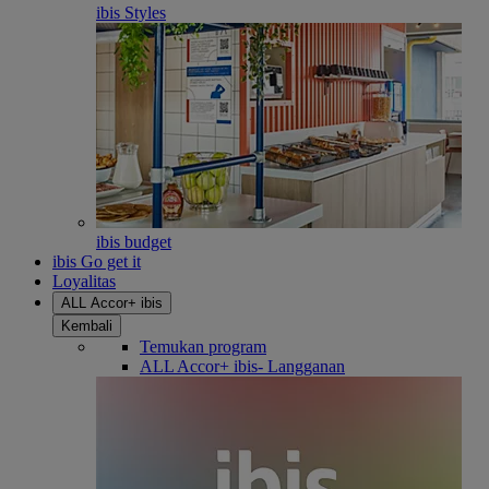
ibis Styles
ibis budget
ibis Go get it
Loyalitas
ALL Accor+ ibis
Kembali
Temukan program
ALL Accor+ ibis- Langganan