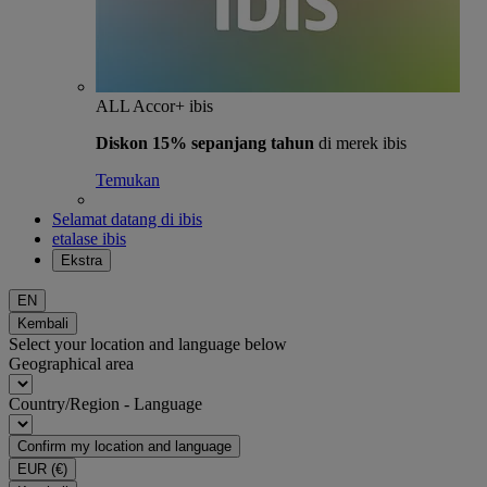
ALL Accor+ ibis
Diskon 15% sepanjang tahun
di merek ibis
Temukan
Selamat datang di ibis
etalase ibis
Ekstra
EN
Kembali
Select your location and language below
Geographical area
Country/Region - Language
Confirm my location and language
EUR
(€)