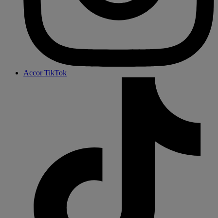
Accor TikTok