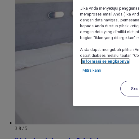
Jika Anda menyetujui penggunaan
memproses email Anda (jika Anda
dengan data navigasi, pemesanan
kepada Anda di situs pihak ketig
dengan data yang dimiliki oleh pi
bagian "iklan yang ditargetkan" m
Anda dapat mengubah pilihan An
dapat diakses melalui tautan "C
Informasi selengkapnya
Mitra kami
Ses
3.8 / 5