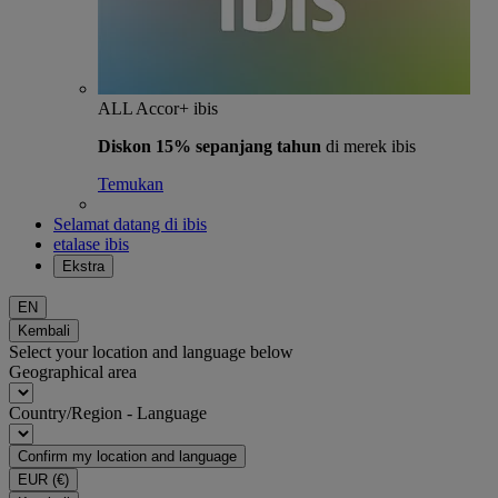
ALL Accor+ ibis
Diskon 15% sepanjang tahun
di merek ibis
Temukan
Selamat datang di ibis
etalase ibis
Ekstra
EN
Kembali
Select your location and language below
Geographical area
Country/Region - Language
Confirm my location and language
EUR
(€)