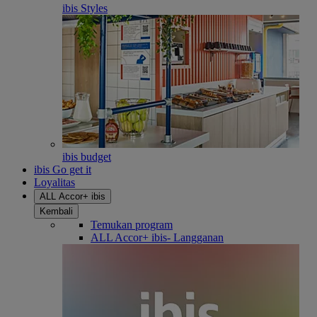
ibis Styles
ibis budget
ibis Go get it
Loyalitas
ALL Accor+ ibis
Kembali
Temukan program
ALL Accor+ ibis- Langganan