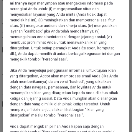
mitranya
ingin menyimpan atau mengakses informasi pada
perangkat Anda untuk: (i) mengoperasikan situs dan
kesalahan
menyediakan layanan yang Anda minta (Anda tidak dapat
menolak hal ini); (ii) meningkatkan dan mempersonalisasi fitur
Core booking engine
situs; (iii) mengukur audiens dan kinerja situs; (iv) menyediakan
layanan "cashback" jika Anda telah mendaftarnya; (v)
You’ll be redirected to Accor website to view available hotels and
memungkinkan Anda berinteraksi dengan jejaring sosial; (vi)
book your stay
membuat profil minat Anda untuk menawarkan iklan yang
ditargetkan. Untuk setiap perangkat Anda (telepon, komputer,
Tutup jendela
dll.), Anda dapat memilih di antara berbagai kegunaan ini dengan
mengeklik tombol "Personalisasi".
kesalahan
Jika Anda menyetujui penggunaan informasi untuk tujuan iklan
Anda pergi ke mana saja?
yang ditargetkan, Accor akan memproses email Anda (jika Anda
Booking Dates
telah memberikannya) dalam versi "hashed", yang dikaitkan
dengan data navigasi, pemesanan, dan loyalitas Anda untuk
menampilkan iklan yang ditargetkan kepada Anda di situs pihak
Kamar & Tamu
ketiga dan jejaring sosial. Data Anda mungkin akan disilangkan
1 Kamar - 1 Tamu
dengan data yang dimiliki oleh pihak ketiga tersebut. Untuk
Kamar 1
mempelajari lebih lanjut, silakan lihat bagian "iklan yang
ditargetkan" melalui tombol "Personalisasi".
Kamar 1
Dewasa
Anda dapat mengubah pilihan Anda kapan saja dengan
- Hapus orang dewasa