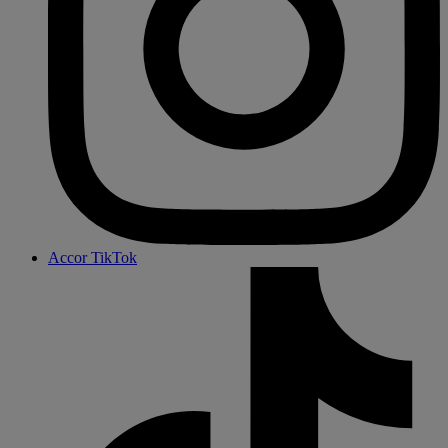
Accor TikTok