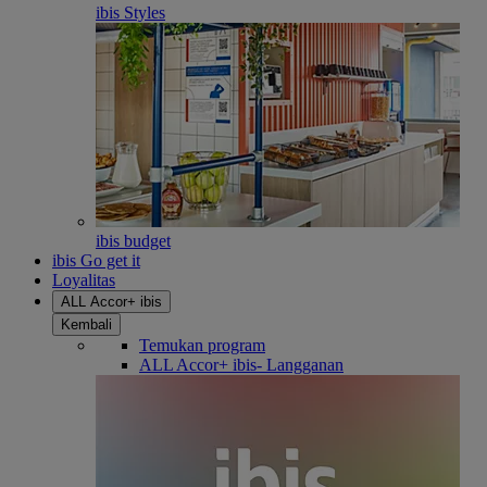
ibis Styles
ibis budget
ibis Go get it
Loyalitas
ALL Accor+ ibis
Kembali
Temukan program
ALL Accor+ ibis- Langganan