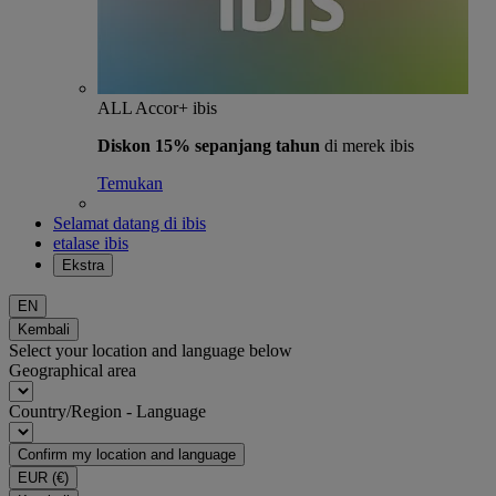
ALL Accor+ ibis
Diskon 15% sepanjang tahun
di merek ibis
Temukan
Selamat datang di ibis
etalase ibis
Ekstra
EN
Kembali
Select your location and language below
Geographical area
Country/Region - Language
Confirm my location and language
EUR
(€)