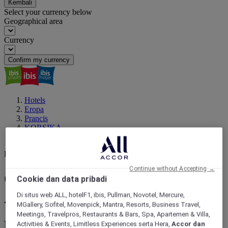
Kembali
Select your currency below
Geographical area
Currency
Confirm my currency
Hotels
Eropa
Prancis
KORSIKA
CORSE DU SUD
Destinasi Anda berikutnya
Continue without Accepting →
CORSE DU SUD : pesan hotel
Cookie dan data pribadi
Anda
Di situs web ALL, hotelF1, ibis, Pullman, Novotel, Mercure,
MGallery, Sofitel, Movenpick, Mantra, Resorts, Business Travel,
Meetings, Travelpros, Restaurants & Bars, Spa, Apartemen & Villa,
Pesan hotel dari 45+ Merek Hotel Accor
Activities & Events, Limitless Experiences serta Hera,
Accor dan