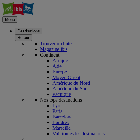
Menu
Destinations
Retour
Trouver un hôtel
Magazine ibis
Continent
Afrique
Asie
Europe
Moyen Orient
Amérique du Nord
Amérique du Sud
Pacifique
Nos tops destinations
Lyon
Paris
Barcelone
Londres
Marseille
Voir toutes les destinations