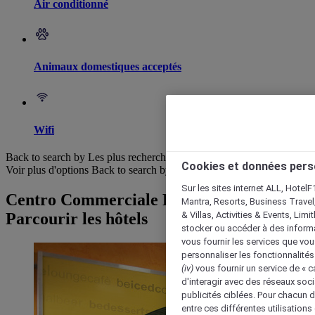
Air conditionné
Animaux domestiques acceptés
Wifi
Back to search by Les plus recherchés
Cookies et données pers
Voir plus d'options
Back to search by categories
Sur les sites internet ALL, HotelF
Centro Commerciale RomaEst :
Mantra, Resorts, Business Travel
& Villas, Activities & Events, Lim
Parcourir les hôtels
stocker ou accéder à des informa
vous fournir les services que vo
personnaliser les fonctionnalités
(iv)
vous fournir un service de « 
d'interagir avec des réseaux soci
publicités ciblées. Pour chacun 
entre ces différentes utilisations