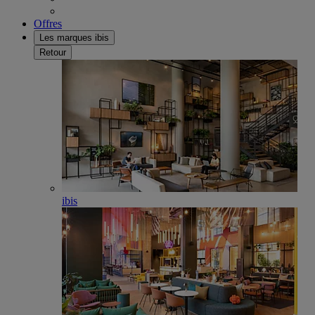
Offres
Les marques ibis
Retour
ibis