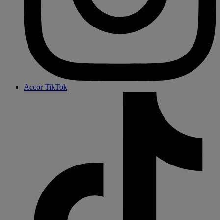
Accor TikTok