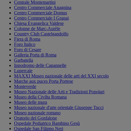
Centrale Montemartini
Centro Commerciale Anagnina
Centro Commerciale Domus
Centro Commerciale I Granai
Chiesa Evangelica Valdese
Colonne de Marc-Aurèle
Country Club Castelgandolfo
Fiera di Roma
Foro Italico
Foro di Cesare
Galleria Porta di Roma
Garbatella
Ippodromo delle Capannelle
Lupercale
MAXXI Museo nazionale delle arti del XXI secolo
Marche aux puces Porta Portese
Monteverde
Museo Nazionale delle Arti e Tradizioni Popolari
Museo della Civilta Romana
Museo delle mura
Museo nazionale d'arte orientale Giuseppe Tucci
Museo nazionale romano
Oratorio del Gonfalone
Ospedale Pediatrico Bambino Gesù
Ospedale San Filippo Neri