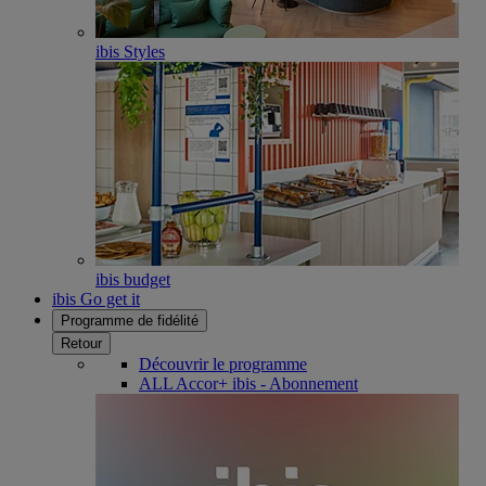
ibis Styles
ibis budget
ibis Go get it
Programme de fidélité
Retour
Découvrir le programme
ALL Accor+ ibis - Abonnement