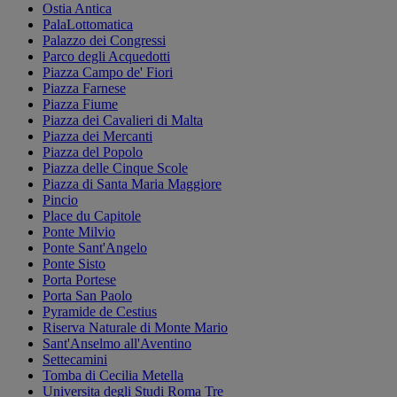
Ostia Antica
PalaLottomatica
Palazzo dei Congressi
Parco degli Acquedotti
Piazza Campo de' Fiori
Piazza Farnese
Piazza Fiume
Piazza dei Cavalieri di Malta
Piazza dei Mercanti
Piazza del Popolo
Piazza delle Cinque Scole
Piazza di Santa Maria Maggiore
Pincio
Place du Capitole
Ponte Milvio
Ponte Sant'Angelo
Ponte Sisto
Porta Portese
Porta San Paolo
Pyramide de Cestius
Riserva Naturale di Monte Mario
Sant'Anselmo all'Aventino
Settecamini
Tomba di Cecilia Metella
Universita degli Studi Roma Tre