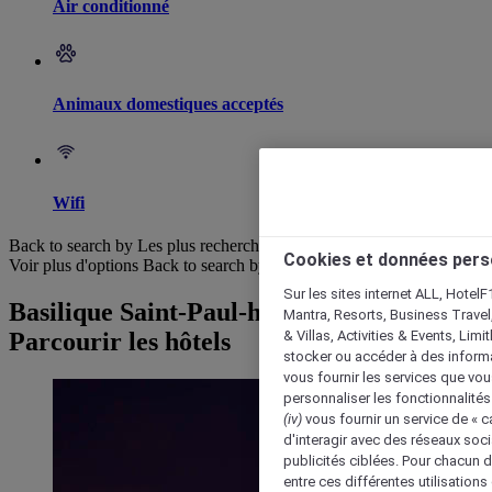
Air conditionné
Animaux domestiques acceptés
Wifi
Back to search by Les plus recherchés
Cookies et données pers
Voir plus d'options
Back to search by categories
Sur les sites internet ALL, HotelF
Basilique Saint-Paul-hors-les-Murs :
Mantra, Resorts, Business Travel
& Villas, Activities & Events, Lim
Parcourir les hôtels
stocker ou accéder à des informa
vous fournir les services que vo
personnaliser les fonctionnalités
(iv)
vous fournir un service de « 
d'interagir avec des réseaux soci
publicités ciblées. Pour chacun 
entre ces différentes utilisations