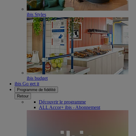
ibis Styles
ibis budget
ibis Go get it
Programme de fidélité
Retour
Découvrir le programme
ALL Accor+ ibis - Abonnement