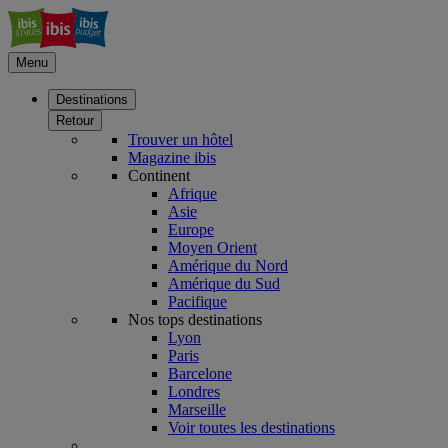
Menu
Destinations
Retour
Trouver un hôtel
Magazine ibis
Continent
Afrique
Asie
Europe
Moyen Orient
Amérique du Nord
Amérique du Sud
Pacifique
Nos tops destinations
Lyon
Paris
Barcelone
Londres
Marseille
Voir toutes les destinations