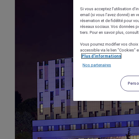
Si vous acceptez l’utilisation d’i
email (si vous l’avez donné) en 
réservation et de fidélité pour vo
réseaux sociaux. Vos données po
tiers. Pour en savoir plus, consult
Vous pourrez modifier vos choix 
accessible via le lien "Cookies" 
Plus d'informations
Nos partenaires
Perso