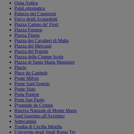
Ostia Antica
PalaLottomatica
Palazzo dei Congressi
Parco degli Acquedotti
Piazza Campo de' Fiori
Piazza Farnese
Piazza Fiume
Piazza dei Cavalieri di Malta
Piazza dei Mercanti
Piazza del Popolo
Piazza delle Cinque Scole
Piazza di Santa Maria Maggiore
Pincio
Place du Capitole
Ponte Milvio
Ponte Sant'Angelo
Ponte Sisto
Porta Portese
Porta San Paolo
Pyramide de Cestius
Riserva Naturale di Monte Mario
Sant'Anselmo all'Aventino
Settecamini
Tomba di Cecilia Metella
Universita degli Studi Roma Tre