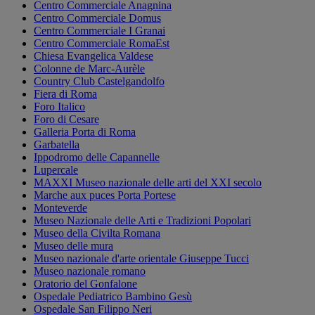
Centro Commerciale Anagnina
Centro Commerciale Domus
Centro Commerciale I Granai
Centro Commerciale RomaEst
Chiesa Evangelica Valdese
Colonne de Marc-Aurèle
Country Club Castelgandolfo
Fiera di Roma
Foro Italico
Foro di Cesare
Galleria Porta di Roma
Garbatella
Ippodromo delle Capannelle
Lupercale
MAXXI Museo nazionale delle arti del XXI secolo
Marche aux puces Porta Portese
Monteverde
Museo Nazionale delle Arti e Tradizioni Popolari
Museo della Civilta Romana
Museo delle mura
Museo nazionale d'arte orientale Giuseppe Tucci
Museo nazionale romano
Oratorio del Gonfalone
Ospedale Pediatrico Bambino Gesù
Ospedale San Filippo Neri