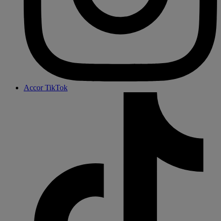
Accor TikTok