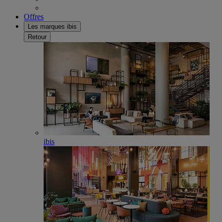
Offres
Les marques ibis
Retour
ibis