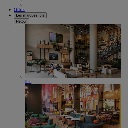
Offres
Les marques ibis
Retour
ibis