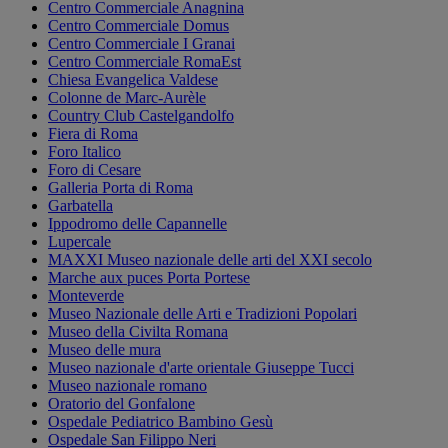
Centro Commerciale Anagnina
Centro Commerciale Domus
Centro Commerciale I Granai
Centro Commerciale RomaEst
Chiesa Evangelica Valdese
Colonne de Marc-Aurèle
Country Club Castelgandolfo
Fiera di Roma
Foro Italico
Foro di Cesare
Galleria Porta di Roma
Garbatella
Ippodromo delle Capannelle
Lupercale
MAXXI Museo nazionale delle arti del XXI secolo
Marche aux puces Porta Portese
Monteverde
Museo Nazionale delle Arti e Tradizioni Popolari
Museo della Civilta Romana
Museo delle mura
Museo nazionale d'arte orientale Giuseppe Tucci
Museo nazionale romano
Oratorio del Gonfalone
Ospedale Pediatrico Bambino Gesù
Ospedale San Filippo Neri