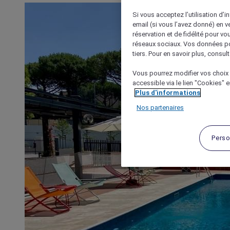
Si vous acceptez l’utilisation d’i
email (si vous l’avez donné) en 
réservation et de fidélité pour vo
réseaux sociaux. Vos données po
tiers. Pour en savoir plus, consult
Vous pourrez modifier vos choix 
accessible via le lien "Cookies" 
Plus d'informations
Nos partenaires
Perso