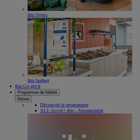
ibis Styles
ibis budget
ibis Go get it
Programme de fidélité
Retour
Découvrir le programme
ALL Accor+ ibis - Abonnement