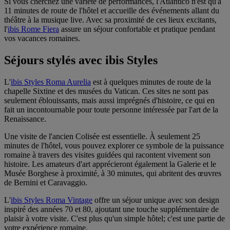
Si vous cherchez une variété de performances, l'Atlantico n'est qu'à
11 minutes de route de l'hôtel et accueille des événements allant du
théâtre à la musique live. Avec sa proximité de ces lieux excitants,
l'
ibis Rome Fiera
assure un séjour confortable et pratique pendant
vos vacances romaines.
Séjours stylés avec ibis Styles
L'
ibis Styles Roma Aurelia
est à quelques minutes de route de la
chapelle Sixtine et des musées du Vatican. Ces sites ne sont pas
seulement éblouissants, mais aussi imprégnés d'histoire, ce qui en
fait un incontournable pour toute personne intéressée par l'art de la
Renaissance.
Une visite de l'ancien Colisée est essentielle. À seulement 25
minutes de l'hôtel, vous pouvez explorer ce symbole de la puissance
romaine à travers des visites guidées qui racontent vivement son
histoire. Les amateurs d'art apprécieront également la Galerie et le
Musée Borghese à proximité, à 30 minutes, qui abritent des œuvres
de Bernini et Caravaggio.
L'
ibis Styles Roma Vintage
offre un séjour unique avec son design
inspiré des années 70 et 80, ajoutant une touche supplémentaire de
plaisir à votre visite. C'est plus qu'un simple hôtel; c'est une partie de
votre expérience romaine.