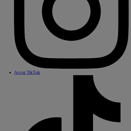
Accor TikTok