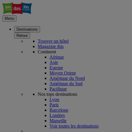
Menu
Destinations
Retour
Trouver un hôtel
Magazine ibis
Continent
Afrique
Asie
Europe
Moyen Orient
Amérique du Nord
Amérique du Sud
Pacifique
Nos tops destinations
Lyon
Paris
Barcelone
Londres
Marseille
Voir toutes les destinations