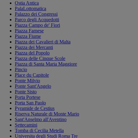
Ostia Antica
PalaLottomatica
Palazzo dei Congressi
Parco degli Acquedotti
Piazza Campo de' Fiori
Piazza Farnese
Piazza Fiume
Piazza dei Cavalieri di Malta
Piazza dei Mercanti
Piazza del Popolo
Piazza delle Cinque Scole
Piazza di Santa Maria Maggiore
Pincio
Place du Capitole
Ponte Milvio
Ponte Sant'Angelo
Ponte Sisto
Porta Portese
Porta San Paolo
Pyramide de Cestius
Riserva Naturale di Monte Mario
Sant'Anselmo all'Aventino
Settecamini
Tomba di Cecilia Metella
Universita degli Studi Roma Tre