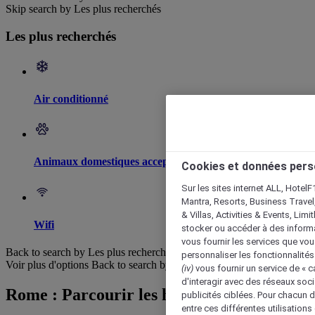
Skip search by Les plus recherchés
Les plus recherchés
Air conditionné
Animaux domestiques acceptés
Cookies et données pers
Sur les sites internet ALL, HotelF
Mantra, Resorts, Business Travel
& Villas, Activities & Events, Lim
Wifi
stocker ou accéder à des informa
vous fournir les services que vo
Back to search by Les plus recherchés
personnaliser les fonctionnalités
Voir plus d'options
Back to search by categories
(iv)
vous fournir un service de « 
d'interagir avec des réseaux soci
Rome : Parcourir les hôtels
publicités ciblées. Pour chacun 
entre ces différentes utilisations