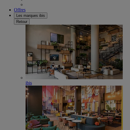
Offres
Les marques ibis
Retour
ibis