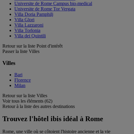
Universite de Rome Campus bio-medical
Universite de Rome Tor Vergata
Villa Doria Pamphilj
Villa Glori
Villa Lazzaroni
Villa Torlonia
Villa dei Quintili
Retour sur la liste Point d'intérêt
Passer la liste Villes
Villes
Bari
Florence
Milan
Retour sur la liste Villes
Voir tous les éléments (62)
Retour à la liste des autres destinations
Trouvez l'hôtel ibis idéal à Rome
Rome, une ville où se côtoient l'histoire ancienne et la vie